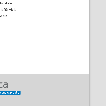
absolute
it für viele
d die