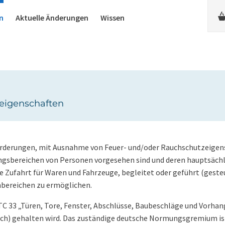
n
Aktuelle Änderungen
Wissen
seigenschaften
forderungen, mit Ausnahme von Feuer- und/oder Rauchschutzeigen
gangsbereichen von Personen vorgesehen sind und deren hauptsächl
e Zufahrt für Waren und Fahrzeuge, begleitet oder geführt (geste
nbereichen zu ermöglichen.
 33 „Türen, Tore, Fenster, Abschlüsse, Baubeschläge und Vorha
ich) gehalten wird. Das zuständige deutsche Normungsgremium is