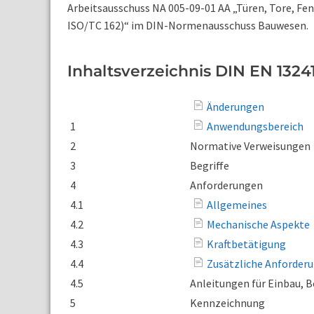
Arbeitsausschuss NA 005-09-01 AA „Türen, Tore, Fe
ISO/TC 162)“ im DIN-Normenausschuss Bauwesen.
Inhaltsverzeichnis DIN EN 13241
Änderungen
1
Anwendungsbereich
2
Normative Verweisungen
3
Begriffe
4
Anforderungen
4.1
Allgemeines
4.2
Mechanische Aspekte
4.3
Kraftbetätigung
4.4
Zusätzliche Anforderu
4.5
Anleitungen für Einbau, 
5
Kennzeichnung