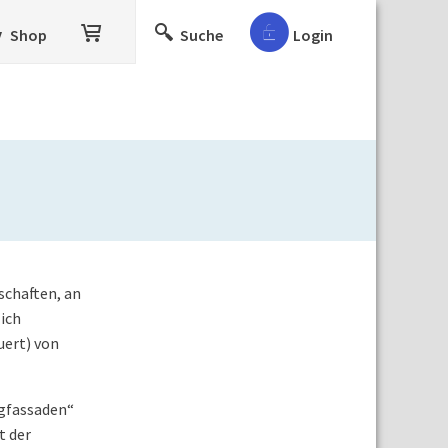
Shop
Suche
Login
schaften, an
ich
uert) von
ngfassaden“
t der