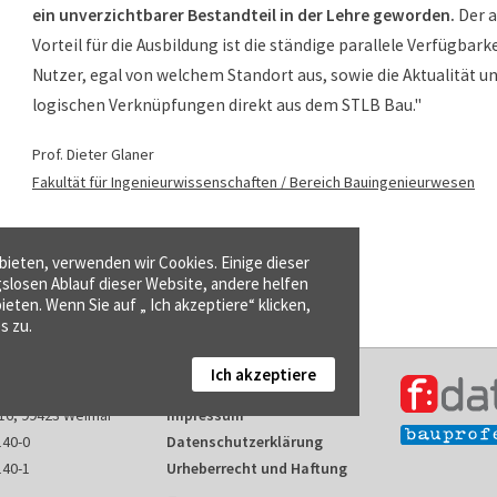
ein unverzichtbarer Bestandteil in der Lehre geworden.
Der 
Vorteil für die Ausbildung ist die ständige parallele Verfügbarke
Nutzer, egal von welchem Standort aus, sowie die Aktualität un
logischen Verknüpfungen direkt aus dem STLB Bau."
Prof. Dieter Glaner
Fakultät für Ingenieurwissenschaften / Bereich Bauingenieurwesen
ieten, verwenden wir Cookies. Einige dieser
gslosen Ablauf dieser Website, andere helfen
ieten. Wenn Sie auf „ Ich akzeptiere“ klicken,
s zu.
Ich akzeptiere
Kontakt
16, 99423 Weimar
Impressum
140-0
Datenschutzerklärung
140-1
Urheberrecht und Haftung