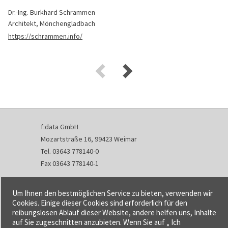
Dr.-Ing. Burkhard Schrammen
Architekt, Mönchengladbach
https://schrammen.info/
f:data GmbH
Mozartstraße 16, 99423 Weimar
Tel. 03643 778140-0
Fax 03643 778140-1
info@fdata.de
Um Ihnen den bestmöglichen Service zu bieten, verwenden wir
Kontakt
Cookies. Einige dieser Cookies sind erforderlich für den
reibungslosen Ablauf dieser Website, andere helfen uns, Inhalte
Impressum
auf Sie zugeschnitten anzubieten. Wenn Sie auf „ Ich
Datenschutzerklärung