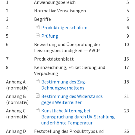
1
Anwendungsbereich
5
2
Normative Verweisungen
5
3
Begriffe
6
4
Produkteigenschaften
6
5
Prüfung
9
6
Bewertung und Überprüfung der
10
Leistungsbeständigkeit — AVCP
7
Produktdatenblatt
16
8
Kennzeichnung, Etikettierung und
17
Verpackung
Anhang A
Bestimmung des Zug-
18
(normativ)
Dehnungsverhaltens
Anhang B
Bestimmung des Widerstands
21
(normativ)
gegen Weiterreißen
Anhang C
Künstliche Alterung bei
23
(normativ)
Beanspruchung durch UV-Strahlung
und erhöhte Temperatur
Anhang D
Feststellung des Produkttyps und
26