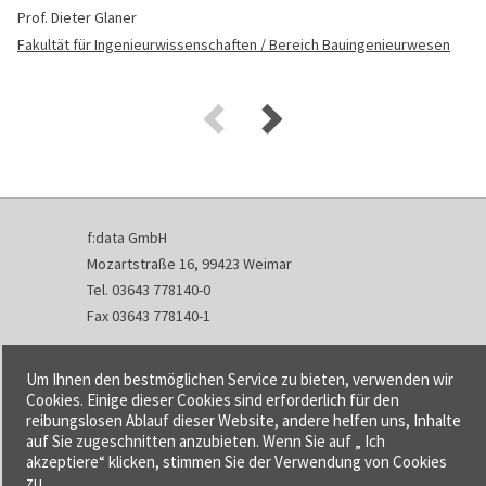
Prof. Dieter Glaner
Fakultät für Ingenieurwissenschaften / Bereich Bauingenieurwesen
f:data GmbH
Mozartstraße 16, 99423 Weimar
Tel. 03643 778140-0
Fax 03643 778140-1
info@fdata.de
Um Ihnen den bestmöglichen Service zu bieten, verwenden wir
Kontakt
Cookies. Einige dieser Cookies sind erforderlich für den
reibungslosen Ablauf dieser Website, andere helfen uns, Inhalte
Impressum
auf Sie zugeschnitten anzubieten. Wenn Sie auf „ Ich
Datenschutzerklärung
akzeptiere“ klicken, stimmen Sie der Verwendung von Cookies
Urheberrecht und Haftung
zu.