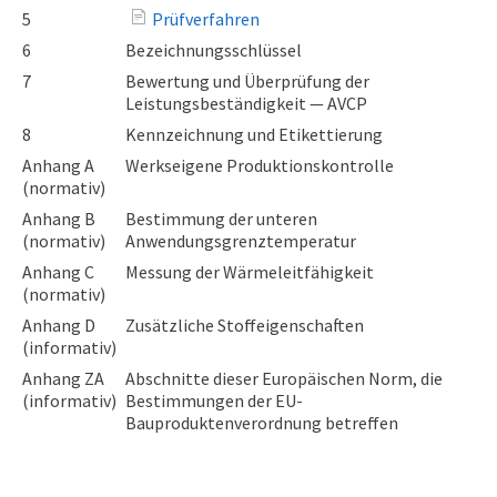
5
Prüfverfahren
6
Bezeichnungsschlüssel
7
Bewertung und Überprüfung der
Leistungsbeständigkeit — AVCP
8
Kennzeichnung und Etikettierung
Anhang A
Werkseigene Produktionskontrolle
(normativ)
Anhang B
Bestimmung der unteren
(normativ)
Anwendungsgrenztemperatur
Anhang C
Messung der Wärmeleitfähigkeit
(normativ)
Anhang D
Zusätzliche Stoffeigenschaften
(informativ)
Anhang ZA
Abschnitte dieser Europäischen Norm, die
(informativ)
Bestimmungen der EU-
Bauproduktenverordnung betreffen