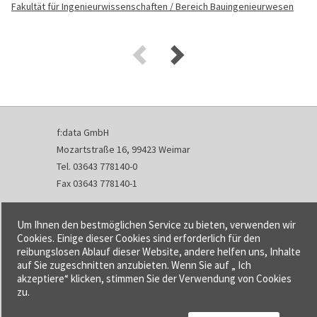
Fakultät für Ingenieurwissenschaften / Bereich Bauingenieurwesen
f:data GmbH
Mozartstraße 16, 99423 Weimar
Tel. 03643 778140-0
Fax 03643 778140-1
info@fdata.de
Um Ihnen den bestmöglichen Service zu bieten, verwenden wir
Kontakt
Cookies. Einige dieser Cookies sind erforderlich für den
reibungslosen Ablauf dieser Website, andere helfen uns, Inhalte
Impressum
auf Sie zugeschnitten anzubieten. Wenn Sie auf „ Ich
Datenschutzerklärung
akzeptiere“ klicken, stimmen Sie der Verwendung von Cookies
Urheberrecht und Haftung
zu.
AGB