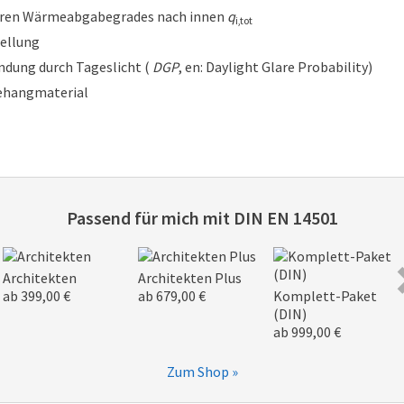
ären Wärmeabgabegrades nach innen
q
i,tot
tellung
ndung durch Tageslicht (
DGP
, en: Daylight Glare Probability)
Behangmaterial
Passend für mich mit
DIN EN 14501
Architekten
Architekten Plus
ab 399,00 €
ab 679,00 €
Komplett-Paket
(DIN)
ab 999,00 €
Zum Shop »