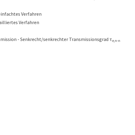
einfachtes Verfahren
ailliertes Verfahren
smission - Senkrecht/senkrechter Transmissionsgrad
τ
e,n-n