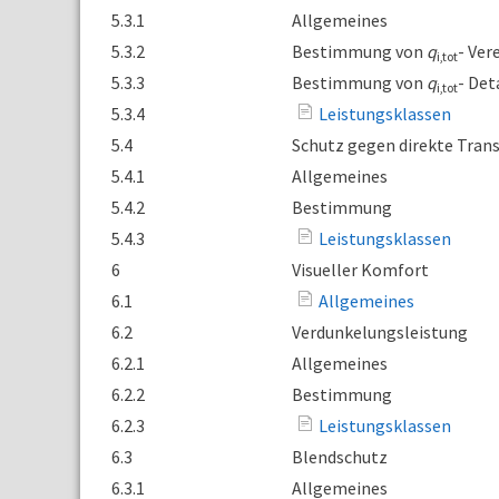
5.3.1
Allgemeines
5.3.2
Bestimmung von
q
- Ver
i,tot
5.3.3
Bestimmung von
q
- Det
i,tot
5.3.4
Leistungsklassen
5.4
Schutz gegen direkte Tran
5.4.1
Allgemeines
5.4.2
Bestimmung
5.4.3
Leistungsklassen
6
Visueller Komfort
6.1
Allgemeines
6.2
Verdunkelungsleistung
6.2.1
Allgemeines
6.2.2
Bestimmung
6.2.3
Leistungsklassen
6.3
Blendschutz
6.3.1
Allgemeines