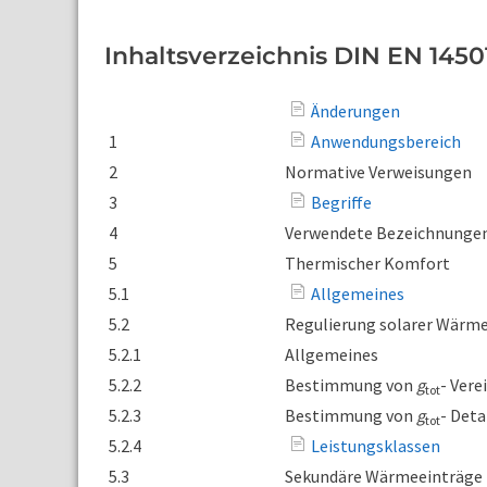
Inhaltsverzeichnis DIN EN 14501
Änderungen
1
Anwendungsbereich
2
Normative Verweisungen
3
Begriffe
4
Verwendete Bezeichnunge
5
Thermischer Komfort
5.1
Allgemeines
5.2
Regulierung solarer Wärm
5.2.1
Allgemeines
5.2.2
Bestimmung von
g
- Vere
tot
5.2.3
Bestimmung von
g
- Deta
tot
5.2.4
Leistungsklassen
5.3
Sekundäre Wärmeeinträge 