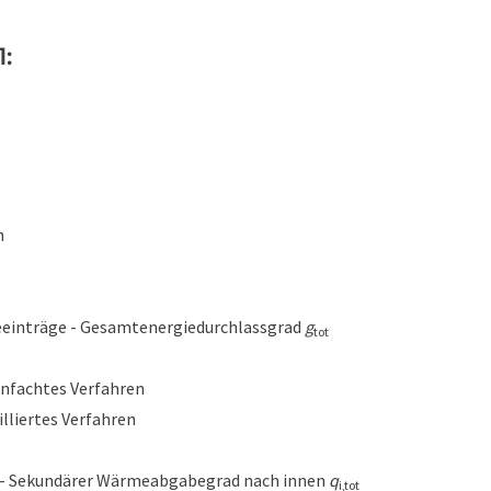
:
n
eeinträge - Gesamtenergiedurchlassgrad
g
tot
infachtes Verfahren
illiertes Verfahren
- Sekundärer Wärmeabgabegrad nach innen
q
i,tot