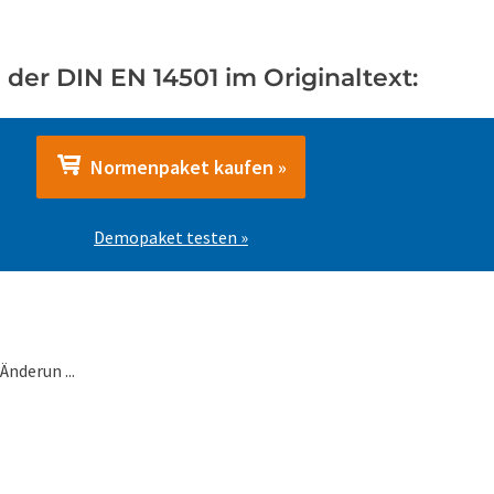
der DIN EN 14501 im Originaltext:
Normenpaket kaufen »
Demopaket testen »
nderun ...