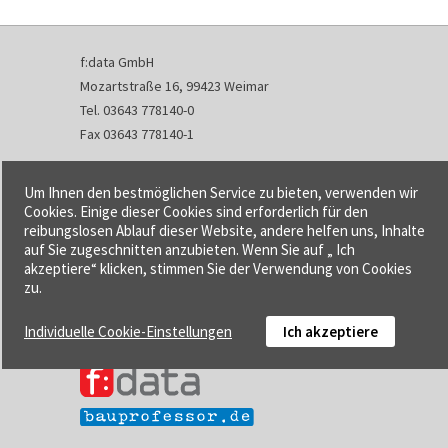
f:data GmbH
Mozartstraße 16, 99423 Weimar
Tel. 03643 778140-0
Fax 03643 778140-1
info@fdata.de
Um Ihnen den bestmöglichen Service zu bieten, verwenden wir
Kontakt
Cookies. Einige dieser Cookies sind erforderlich für den
reibungslosen Ablauf dieser Website, andere helfen uns, Inhalte
Impressum
auf Sie zugeschnitten anzubieten. Wenn Sie auf „ Ich
Datenschutzerklärung
akzeptiere“ klicken, stimmen Sie der Verwendung von Cookies
Urheberrecht und Haftung
zu.
AGB
Individuelle Cookie-Einstellungen
Ich akzeptiere
Cookie-Einstellungen