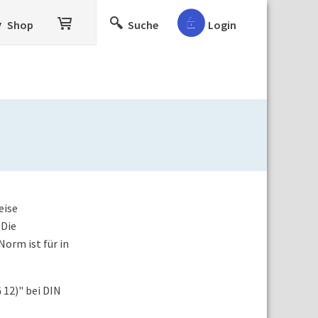
Shop
Suche
Login
eise
 Die
orm ist für in
12)" bei DIN