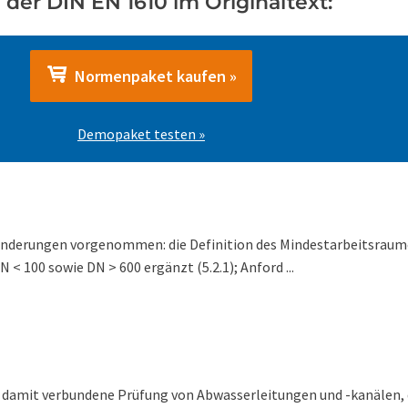
der DIN EN 1610 im Originaltext:
Normenpaket kaufen »
Demopaket testen »
nderungen vorgenommen: die Definition des Mindestarbeitsraume
 100 sowie DN > 600 ergänzt (5.2.1); Anford ...
e damit verbundene Prüfung von Abwasserleitungen und -kanälen, 