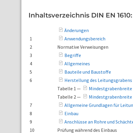
Inhaltsverzeichnis DIN EN 1610:
Änderungen
1
Anwendungsbereich
2
Normative Verweisungen
3
Begriffe
4
Allgemeines
5
Bauteile und Baustoffe
6
Herstellung des Leitungsgrabens
Tabelle 1 —
Mindestgrabenbreite 
Tabelle 2 —
Mindestgrabenbreite 
7
Allgemeine Grundlagen für Leitu
8
Einbau
9
Anschlüsse an Rohre und Schächt
10
Prüfung während des Einbaus