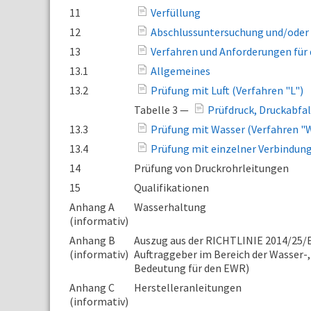
11
Verfüllung
12
Abschlussuntersuchung und/oder 
13
Verfahren und Anforderungen für 
13.1
Allgemeines
13.2
Prüfung mit Luft (Verfahren "L")
Tabelle 3 —
Prüfdruck, Druckabfal
13.3
Prüfung mit Wasser (Verfahren "
13.4
Prüfung mit einzelner Verbindun
14
Prüfung von Druckrohrleitungen
15
Qualifikationen
Anhang A
Wasserhaltung
(informativ)
Anhang B
Auszug aus der RICHTLINIE 2014/25
(informativ)
Auftraggeber im Bereich der Wasser-,
Bedeutung für den EWR)
Anhang C
Herstelleranleitungen
(informativ)