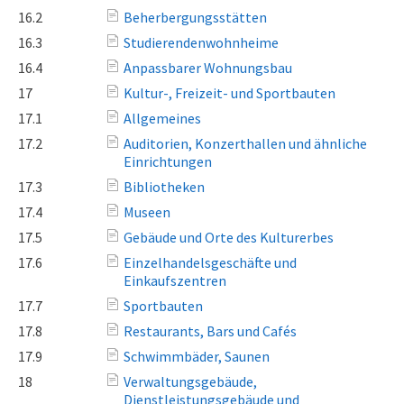
16.2
Beherbergungsstätten
16.3
Studierendenwohnheime
16.4
Anpassbarer Wohnungsbau
17
Kultur-, Freizeit- und Sportbauten
17.1
Allgemeines
17.2
Auditorien, Konzerthallen und ähnliche
Einrichtungen
17.3
Bibliotheken
17.4
Museen
17.5
Gebäude und Orte des Kulturerbes
17.6
Einzelhandelsgeschäfte und
Einkaufszentren
17.7
Sportbauten
17.8
Restaurants, Bars und Cafés
17.9
Schwimmbäder, Saunen
18
Verwaltungsgebäude,
Dienstleistungsgebäude und