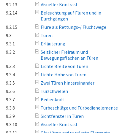
9.2.13
Visueller Kontrast
9.2.14
Beleuchtung auf Fluren und in
Durchgängen
9.2.15
Flure als Rettungs-/ Fluchtwege
9.3
Türen
9.3.1
Erläuterung
9.3.2
Seitlicher Freiraum und
Bewegungsflächen an Türen
9.3.3
Lichte Breite von Türen
9.3.4
Lichte Höhe von Türen
9.3.5
Zwei Türen hintereinander
9.3.6
Türschwellen
9.3.7
Bedienkraft
9.3.8
Türbeschläge und Türbedienelemente
9.3.9
Sichtfenster in Türen
9.3.10
Visueller Kontrast
9.3.11
Glastüren und verglaste Elemente