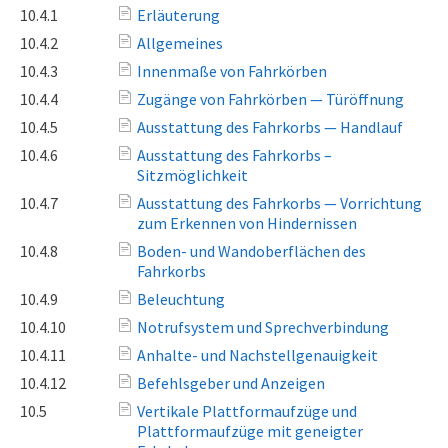
10.4.1
Erläuterung
10.4.2
Allgemeines
10.4.3
Innenmaße von Fahrkörben
10.4.4
Zugänge von Fahrkörben — Türöffnung
10.4.5
Ausstattung des Fahrkorbs — Handlauf
10.4.6
Ausstattung des Fahrkorbs –
Sitzmöglichkeit
10.4.7
Ausstattung des Fahrkorbs — Vorrichtung
zum Erkennen von Hindernissen
10.4.8
Boden- und Wandoberflächen des
Fahrkorbs
10.4.9
Beleuchtung
10.4.10
Notrufsystem und Sprechverbindung
10.4.11
Anhalte- und Nachstellgenauigkeit
10.4.12
Befehlsgeber und Anzeigen
10.5
Vertikale Plattformaufzüge und
Plattformaufzüge mit geneigter