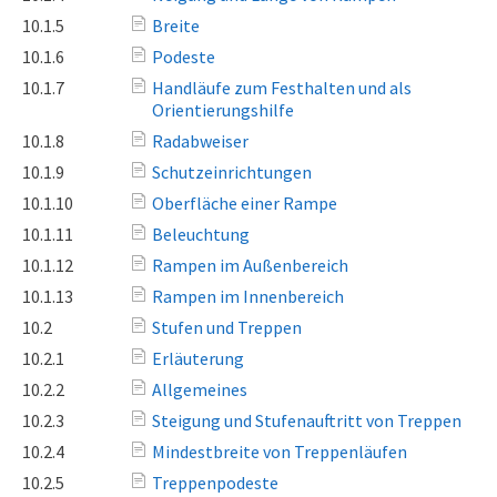
10.1.5
Breite
10.1.6
Podeste
10.1.7
Handläufe zum Festhalten und als
Orientierungshilfe
10.1.8
Radabweiser
10.1.9
Schutzeinrichtungen
10.1.10
Oberfläche einer Rampe
10.1.11
Beleuchtung
10.1.12
Rampen im Außenbereich
10.1.13
Rampen im Innenbereich
10.2
Stufen und Treppen
10.2.1
Erläuterung
10.2.2
Allgemeines
10.2.3
Steigung und Stufenauftritt von Treppen
10.2.4
Mindestbreite von Treppenläufen
10.2.5
Treppenpodeste