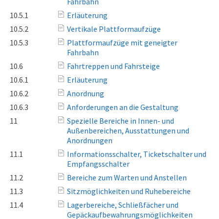
Fahrbahn
10.5.1
Erläuterung
10.5.2
Vertikale Plattformaufzüge
10.5.3
Plattformaufzüge mit geneigter
Fahrbahn
10.6
Fahrtreppen und Fahrsteige
10.6.1
Erläuterung
10.6.2
Anordnung
10.6.3
Anforderungen an die Gestaltung
11
Spezielle Bereiche in Innen- und
Außenbereichen, Ausstattungen und
Anordnungen
11.1
Informationsschalter, Ticketschalter und
Empfangsschalter
11.2
Bereiche zum Warten und Anstellen
11.3
Sitzmöglichkeiten und Ruhebereiche
11.4
Lagerbereiche, Schließfächer und
Gepäckaufbewahrungsmöglichkeiten