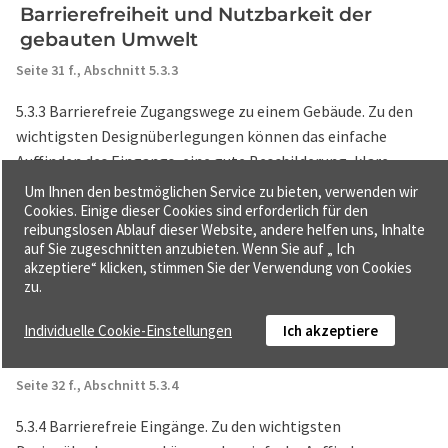
Barrierefreiheit und Nutzbarkeit der
gebauten Umwelt
Seite 31 f.,
Abschnitt 5.3.3
5.3.3 Barrierefreie Zugangswege zu einem Gebäude. Zu den
wichtigsten Designüberlegungen können das einfache
Auffinden des Eingangs, eine gute Beschilderung, klare
Wegeführungen für Fußgänger, die vom Kraftfahrzeug- und
Um Ihnen den bestmöglichen Service zu bieten, verwenden wir
Fahrradverkehr getrennt sind, k ...
Cookies. Einige dieser Cookies sind erforderlich für den
reibungslosen Ablauf dieser Website, andere helfen uns, Inhalte
auf Sie zugeschnitten anzubieten. Wenn Sie auf „ Ich
akzeptiere“ klicken, stimmen Sie der Verwendung von Cookies
5.3.4 Schlüsselbereiche für die
zu.
Barrierefreiheit der gebauten Umwelt;
Barrierefreie Eingänge - Barrierefreiheit
Individuelle Cookie-Einstellungen
Ich akzeptiere
und Nutzbarkeit der gebauten Umwelt
Seite 32 f.,
Abschnitt 5.3.4
5.3.4 Barrierefreie Eingänge. Zu den wichtigsten