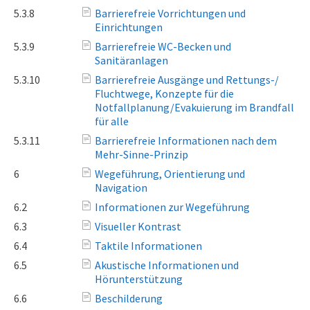
5.3.8
Barrierefreie Vorrichtungen und
Einrichtungen
5.3.9
Barrierefreie WC-Becken und
Sanitäranlagen
5.3.10
Barrierefreie Ausgänge und Rettungs-/
Fluchtwege, Konzepte für die
Notfallplanung/Evakuierung im Brandfall
für alle
5.3.11
Barrierefreie Informationen nach dem
Mehr-Sinne-Prinzip
6
Wegeführung, Orientierung und
Navigation
6.2
Informationen zur Wegeführung
6.3
Visueller Kontrast
6.4
Taktile Informationen
6.5
Akustische Informationen und
Hörunterstützung
6.6
Beschilderung