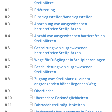
Stellplätze
8.1
Erläuterung
8.2
Einstiegsstellen/Ausstiegsstellen
8.3
Anordnung von ausgewiesenen
barrierefreien Stellplätzen
8.4
Anzahl von ausgewiesenen barrierefreien
Stellplätzen
8.5
Gestaltung von ausgewiesenen
barrierefreien Stellplätzen
8.6
Wege für Fußgänger in Stellplatzanlagen
8.7
Beschilderung von ausgewiesenen
Stellplätzen
8.8
Zugang vom Stellplatz zu einem
angrenzenden höher liegenden Weg
8.9
Oberfläche
8.10
Überdachte Parkmöglichkeiten
8.11
Fahrradabstellmöglichkeiten
9
Horizontale Verkehrswege in Gebäuden