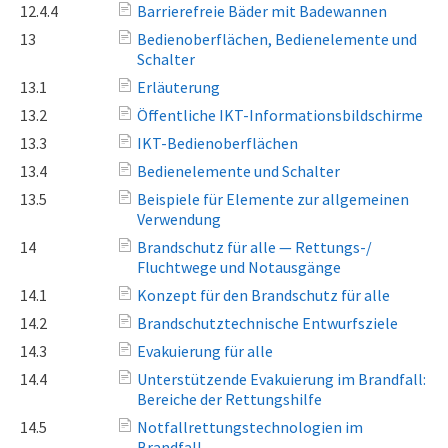
12.4.4
Barrierefreie Bäder mit Badewannen
13
Bedienoberflächen, Bedienelemente und
Schalter
13.1
Erläuterung
13.2
Öffentliche IKT-Informationsbildschirme
13.3
IKT-Bedienoberflächen
13.4
Bedienelemente und Schalter
13.5
Beispiele für Elemente zur allgemeinen
Verwendung
14
Brandschutz für alle — Rettungs-/
Fluchtwege und Notausgänge
14.1
Konzept für den Brandschutz für alle
14.2
Brandschutztechnische Entwurfsziele
14.3
Evakuierung für alle
14.4
Unterstützende Evakuierung im Brandfall:
Bereiche der Rettungshilfe
14.5
Notfallrettungstechnologien im
Brandfall