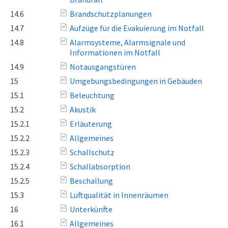
14.6
Brandschutzplanungen
14.7
Aufzüge für die Evakuierung im Notfall
14.8
Alarmsysteme, Alarmsignale und
Informationen im Notfall
14.9
Notausgangstüren
15
Umgebungsbedingungen in Gebäuden
15.1
Beleuchtung
15.2
Akustik
15.2.1
Erläuterung
15.2.2
Allgemeines
15.2.3
Schallschutz
15.2.4
Schallabsorption
15.2.5
Beschallung
15.3
Luftqualität in Innenräumen
16
Unterkünfte
16.1
Allgemeines