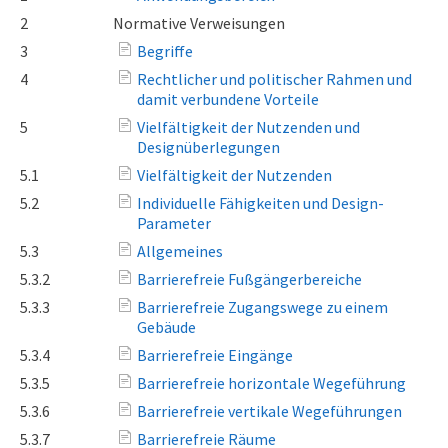
2
Normative Verweisungen
3
Begriffe
4
Rechtlicher und politischer Rahmen und
damit verbundene Vorteile
5
Vielfältigkeit der Nutzenden und
Designüberlegungen
5.1
Vielfältigkeit der Nutzenden
5.2
Individuelle Fähigkeiten und Design-
Parameter
5.3
Allgemeines
5.3.2
Barrierefreie Fußgängerbereiche
5.3.3
Barrierefreie Zugangswege zu einem
Gebäude
5.3.4
Barrierefreie Eingänge
5.3.5
Barrierefreie horizontale Wegeführung
5.3.6
Barrierefreie vertikale Wegeführungen
5.3.7
Barrierefreie Räume