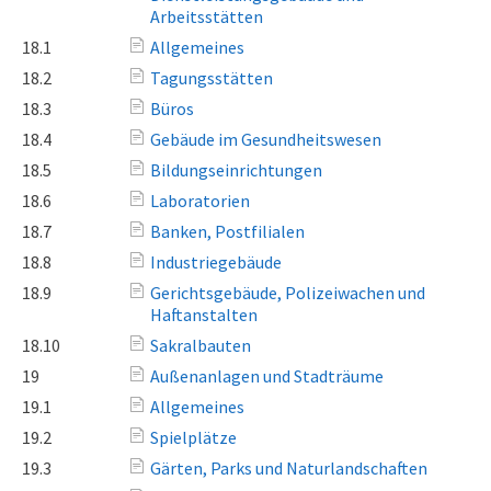
Arbeitsstätten
18.1
Allgemeines
18.2
Tagungsstätten
18.3
Büros
18.4
Gebäude im Gesundheitswesen
18.5
Bildungseinrichtungen
18.6
Laboratorien
18.7
Banken, Postfilialen
18.8
Industriegebäude
18.9
Gerichtsgebäude, Polizeiwachen und
Haftanstalten
18.10
Sakralbauten
19
Außenanlagen und Stadträume
19.1
Allgemeines
19.2
Spielplätze
19.3
Gärten, Parks und Naturlandschaften