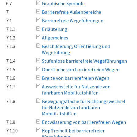
6.7
Graphische Symbole
7
Barrierefreie Außenbereiche
7.1
Barrierefreie Wegeführungen
7.1.1
Erläuterung
7.1.2
Allgemeines
7.1.3
Beschilderung, Orientierung und
Wegeführung
7.1.4
Stufenlose barrierefreie Wegeführungen
7.1.5
Oberfläche von barrierefreien Wegen
7.1.6
Breite von barrierefreien Wegen
7.1.7
Ausweichstelle für Nutzende von
fahrbaren Mobilitätshilfen
7.1.8
Bewegungsfläche für Richtungswechsel
für Nutzende von fahrbaren
Mobilitätshilfen
7.1.9
Entwässerung von barrierefreien Wegen
7.1.10
Kopffreiheit bei barrierefreier
Wegeführung