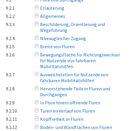
9.2.1
Erläuterung
9.2.2
Allgemeines
9.2.3
Beschilderung, Orientierung und
Wegeführung
9.2.4
Niveaugleicher Zugang
9.2.5
Breite von Fluren
9.2.6
Bewegungsfläche für Richtungswechsel
für Nutzende von fahrbaren
Mobilitätshilfen
9.2.7
Ausweichstellen für Nutzende von
fahrbaren Mobilitätshilfen
9.2.8
Hervorstehende Teile in Fluren und
Durchgängen
9.2.9
In Flure hinein öffnende Türen
9.2.10
Türen im Verlauf von Fluren
9.2.11
Kopffreiheit in Fluren
9.2.12
Boden- und Wandflächen von Fluren