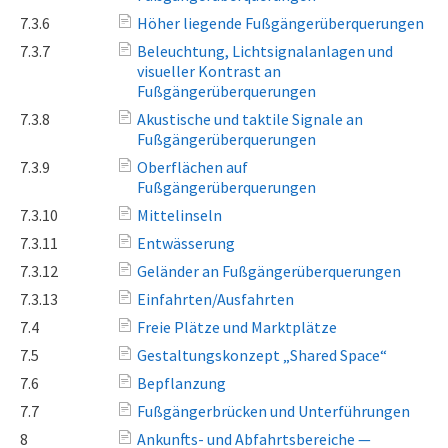
7.3.6
Höher liegende Fußgängerüberquerungen
7.3.7
Beleuchtung, Lichtsignalanlagen und
visueller Kontrast an
Fußgängerüberquerungen
7.3.8
Akustische und taktile Signale an
Fußgängerüberquerungen
7.3.9
Oberflächen auf
Fußgängerüberquerungen
7.3.10
Mittelinseln
7.3.11
Entwässerung
7.3.12
Geländer an Fußgängerüberquerungen
7.3.13
Einfahrten/Ausfahrten
7.4
Freie Plätze und Marktplätze
7.5
Gestaltungskonzept „Shared Space“
7.6
Bepflanzung
7.7
Fußgängerbrücken und Unterführungen
8
Ankunfts- und Abfahrtsbereiche —