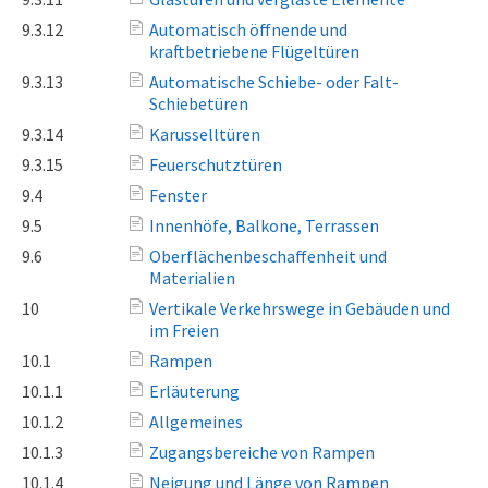
9.3.12
Automatisch öffnende und
kraftbetriebene Flügeltüren
9.3.13
Automatische Schiebe- oder Falt-
Schiebetüren
9.3.14
Karusselltüren
9.3.15
Feuerschutztüren
9.4
Fenster
9.5
Innenhöfe, Balkone, Terrassen
9.6
Oberflächenbeschaffenheit und
Materialien
10
Vertikale Verkehrswege in Gebäuden und
im Freien
10.1
Rampen
10.1.1
Erläuterung
10.1.2
Allgemeines
10.1.3
Zugangsbereiche von Rampen
10.1.4
Neigung und Länge von Rampen