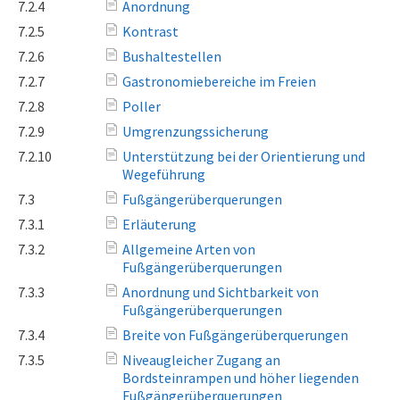
7.2.4
Anordnung
7.2.5
Kontrast
7.2.6
Bushaltestellen
7.2.7
Gastronomiebereiche im Freien
7.2.8
Poller
7.2.9
Umgrenzungssicherung
7.2.10
Unterstützung bei der Orientierung und
Wegeführung
7.3
Fußgängerüberquerungen
7.3.1
Erläuterung
7.3.2
Allgemeine Arten von
Fußgängerüberquerungen
7.3.3
Anordnung und Sichtbarkeit von
Fußgängerüberquerungen
7.3.4
Breite von Fußgängerüberquerungen
7.3.5
Niveaugleicher Zugang an
Bordsteinrampen und höher liegenden
Fußgängerüberquerungen