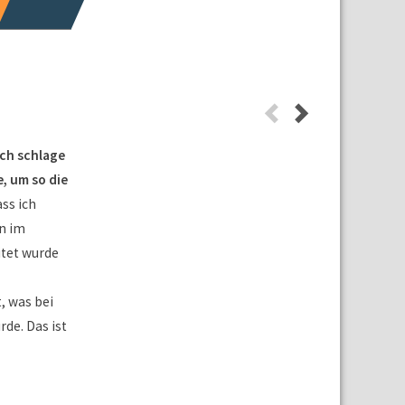
Ich schlage
, um so die
ass ich
n im
tet wurde
, was bei
de. Das ist