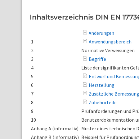
Inhaltsverzeichnis DIN EN 1773
Änderungen
1
Anwendungsbereich
2
Normative Verweisungen
3
Begriffe
4
Liste der signifikanten Ge
5
Entwurf und Bemessun
6
Herstellung
7
Zusätzliche Bemessung
8
Zubehörteile
9
Prüfanforderungen und Pr
10
Benutzerdokumentation un
Anhang A (informativ)
Muster eines technischen 
Anhang B (informativ)
Beispiel für Prüfanordnun