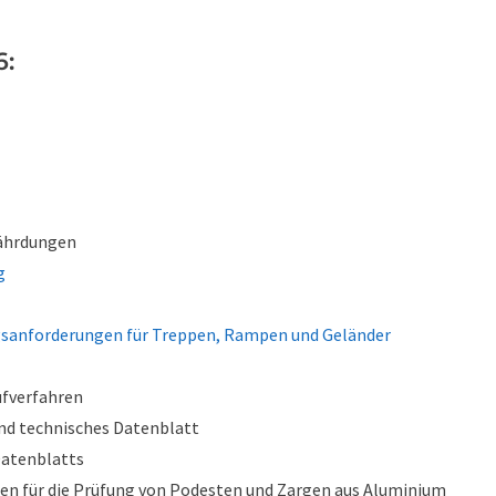
6:
fährdungen
g
sanforderungen für Treppen, Rampen und Geländer
üfverfahren
d technisches Datenblatt
Datenblatts
gen für die Prüfung von Podesten und Zargen aus Aluminium