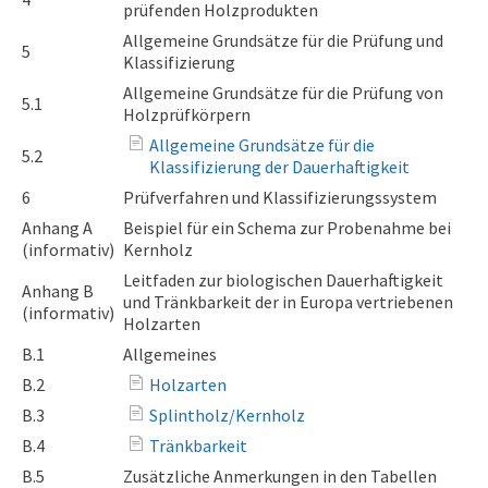
prüfenden Holzprodukten
Allgemeine Grundsätze für die Prüfung und
5
Klassifizierung
Allgemeine Grundsätze für die Prüfung von
5.1
Holzprüfkörpern
Allgemeine Grundsätze für die
5.2
Klassifizierung der Dauerhaftigkeit
6
Prüfverfahren und Klassifizierungssystem
Anhang A
Beispiel für ein Schema zur Probenahme bei
(informativ)
Kernholz
Leitfaden zur biologischen Dauerhaftigkeit
Anhang B
und Tränkbarkeit der in Europa vertriebenen
(informativ)
Holzarten
B.1
Allgemeines
B.2
Holzarten
B.3
Splintholz/Kernholz
B.4
Tränkbarkeit
B.5
Zusätzliche Anmerkungen in den Tabellen