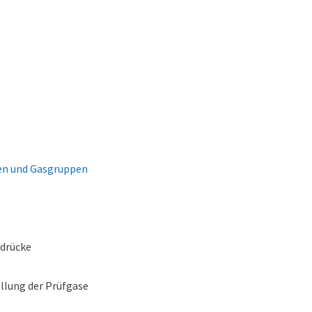
ien und Gasgruppen
fdrücke
llung der Prüfgase