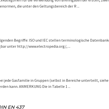
ekategorien für die Verwendung von Brenngasen der ersten, zweiten
normen, die unter den Geltungsbereich der R ...
lgenden Begriffe: ISO und IEC stellen terminologische Datenbank
bar unter http://www.electropedia.org/, ...
obei jede Gasfamilie in Gruppen (selbst in Bereiche unterteilt, s
rden kann. ANMERKUNG Die in Tabelle 1 ...
DIN EN 437