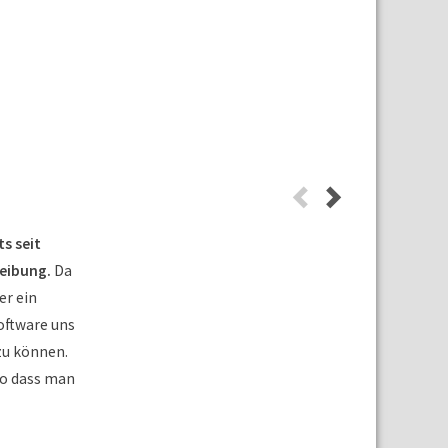
s seit
reibung.
Da
er ein
Software uns
zu können.
 so dass man