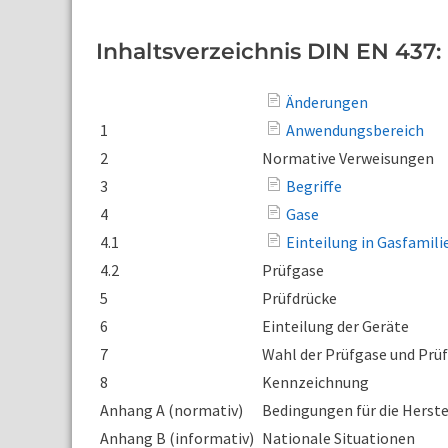
Inhaltsverzeichnis DIN EN 437:
Änderungen
1
Anwendungsbereich
2
Normative Verweisungen
3
Begriffe
4
Gase
4.1
Einteilung in Gasfamil
4.2
Prüfgase
5
Prüfdrücke
6
Einteilung der Geräte
7
Wahl der Prüfgase und Prü
8
Kennzeichnung
Anhang A (normativ)
Bedingungen für die Herste
Anhang B (informativ)
Nationale Situationen