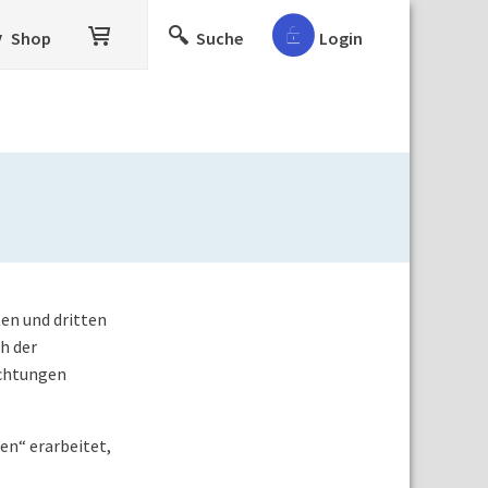
Shop
Suche
Login
en und dritten
h der
ichtungen
n“ erarbeitet,