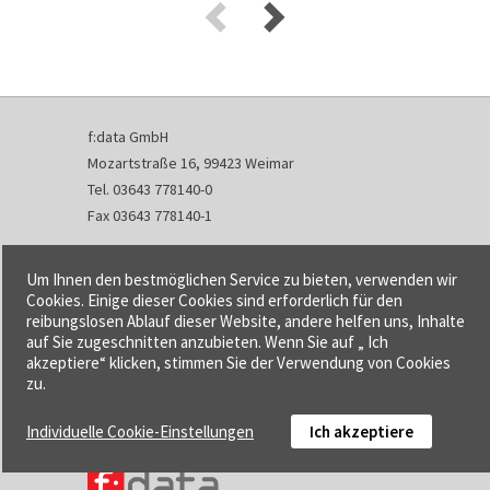
f:data GmbH
Mozartstraße 16, 99423 Weimar
Tel. 03643 778140-0
Fax 03643 778140-1
info@fdata.de
Um Ihnen den bestmöglichen Service zu bieten, verwenden wir
Kontakt
Cookies. Einige dieser Cookies sind erforderlich für den
reibungslosen Ablauf dieser Website, andere helfen uns, Inhalte
Impressum
auf Sie zugeschnitten anzubieten. Wenn Sie auf „ Ich
Datenschutzerklärung
akzeptiere“ klicken, stimmen Sie der Verwendung von Cookies
Urheberrecht und Haftung
zu.
AGB
Individuelle Cookie-Einstellungen
Ich akzeptiere
Cookie-Einstellungen