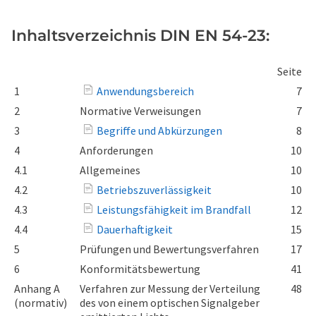
Inhaltsverzeichnis DIN EN 54-23:
Seite
1
Anwendungsbereich
7
2
Normative Verweisungen
7
3
Begriffe und Abkürzungen
8
4
Anforderungen
10
4.1
Allgemeines
10
4.2
Betriebszuverlässigkeit
10
4.3
Leistungsfähigkeit im Brandfall
12
4.4
Dauerhaftigkeit
15
5
Prüfungen und Bewertungsverfahren
17
6
Konformitätsbewertung
41
Anhang A
Verfahren zur Messung der Verteilung
48
(normativ)
des von einem optischen Signalgeber