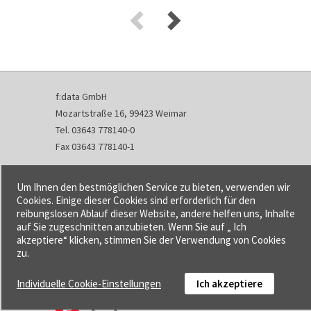
f:data GmbH
Mozartstraße 16, 99423 Weimar
Tel. 03643 778140-0
Fax 03643 778140-1
info@fdata.de
Um Ihnen den bestmöglichen Service zu bieten, verwenden wir
Kontakt
Cookies. Einige dieser Cookies sind erforderlich für den
reibungslosen Ablauf dieser Website, andere helfen uns, Inhalte
Impressum
auf Sie zugeschnitten anzubieten. Wenn Sie auf „ Ich
Datenschutzerklärung
akzeptiere“ klicken, stimmen Sie der Verwendung von Cookies
Urheberrecht und Haftung
zu.
AGB
Individuelle Cookie-Einstellungen
Ich akzeptiere
Cookie-Einstellungen