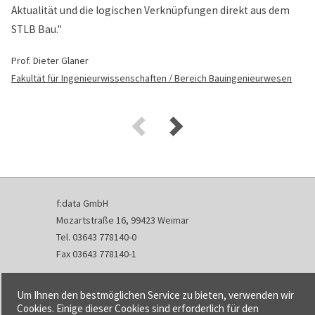
Aktualität und die logischen Verknüpfungen direkt aus dem
STLB Bau."
Prof. Dieter Glaner
Fakultät für Ingenieurwissenschaften / Bereich Bauingenieurwesen
f:data GmbH
Mozartstraße 16, 99423 Weimar
Tel. 03643 778140-0
Fax 03643 778140-1
info@fdata.de
Um Ihnen den bestmöglichen Service zu bieten, verwenden wir
Kontakt
Cookies. Einige dieser Cookies sind erforderlich für den