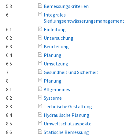
5.3
Bemessungskriterien
6
Integrales
Siedlungsentwässerungsmanagement
6.1
Einleitung
6.2
Untersuchung
6.3
Beurteilung
6.4
Planung
6.5
Umsetzung
7
Gesundheit und Sicherheit
8
Planung
8.1
Allgemeines
8.2
Systeme
8.3
Technische Gestaltung
8.4
Hydraulische Planung
8.5
Umweltschutzaspekte
8.6
Statische Bemessung