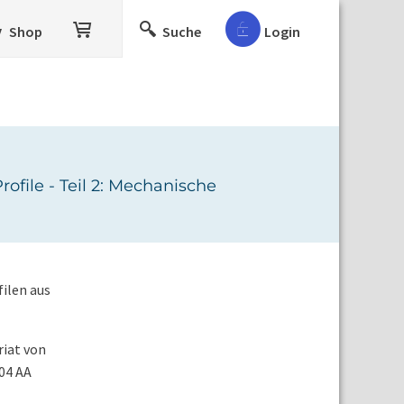
Shop
Suche
Login
file - Teil 2: Mechanische
ilen aus
iat von
04 AA