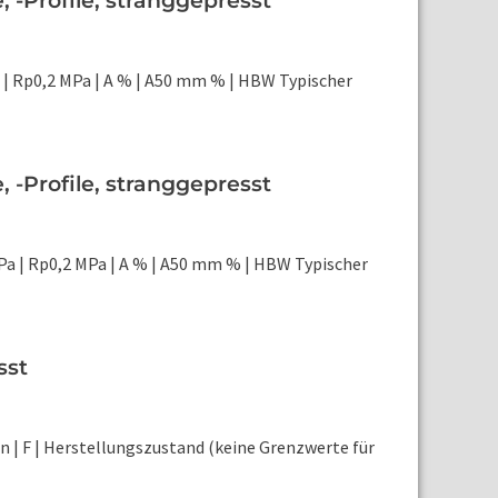
-Profile, stranggepresst
| Rp0,2 MPa | A % | A50 mm % | HBW Typischer
-Profile, stranggepresst
a | Rp0,2 MPa | A % | A50 mm % | HBW Typischer
sst
on | F | Herstellungszustand (keine Grenzwerte für