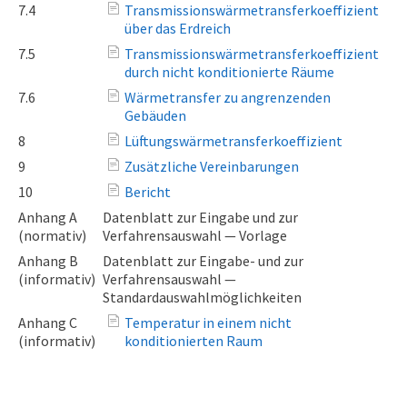
7.4
Transmissionswärmetransferkoeffizient
über das Erdreich
7.5
Transmissionswärmetransferkoeffizient
durch nicht konditionierte Räume
7.6
Wärmetransfer zu angrenzenden
Gebäuden
8
Lüftungswärmetransferkoeffizient
9
Zusätzliche Vereinbarungen
10
Bericht
Anhang A
Datenblatt zur Eingabe und zur
(normativ)
Verfahrensauswahl — Vorlage
Anhang B
Datenblatt zur Eingabe- und zur
(informativ)
Verfahrensauswahl —
Standardauswahlmöglichkeiten
Anhang C
Temperatur in einem nicht
(informativ)
konditionierten Raum