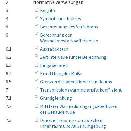
2
Normative Verweisungen
3
Begriffe
4
Symbole und Indizes
5
Beschreibung des Verfahrens
6
Berechnung der
Wärmetransferkoeffizienten
6.1
Ausgabedaten
6.2
Zeitintervalle für die Berechnung
6.3
Eingabedaten
6.4
Ermittlung der Maße
6.5
Grenzen des konditionierten Raums
7
Transmissionswärmetransferkoeffizient
7.1
Grundgleichung
7.2
Mittlerer Wärmedurchgangskoeffizient
der Gebäudehülle
7.3
Direkte Transmission zwischen
Innenraum und Außenumgebung