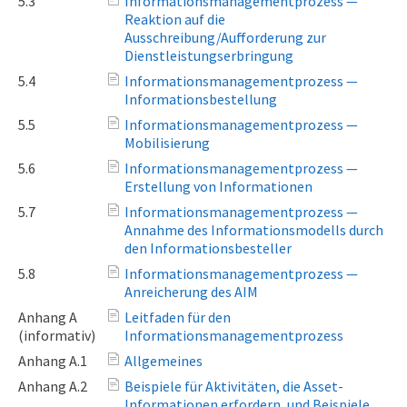
5.3
Informationsmanagementprozess —
Reaktion auf die
Ausschreibung/Aufforderung zur
Dienstleistungserbringung
5.4
Informationsmanagementprozess —
Informationsbestellung
5.5
Informationsmanagementprozess —
Mobilisierung
5.6
Informationsmanagementprozess —
Erstellung von Informationen
5.7
Informationsmanagementprozess —
Annahme des Informationsmodells durch
den Informationsbesteller
5.8
Informationsmanagementprozess —
Anreicherung des AIM
Anhang A
Leitfaden für den
(informativ)
Informationsmanagementprozess
Anhang A.1
Allgemeines
Anhang A.2
Beispiele für Aktivitäten, die Asset-
Informationen erfordern, und Beispiele