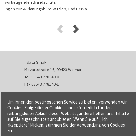
vorbeugenden Brandschutz
Ingenieur-& Planungsbüro Witzleb, Bad Berka
f:data GmbH
Mozartstraße 16, 99423 Weimar
Tel. 03643 778140-0
Fax 03643 778140-1
info@fdata.de
Um Ihnen den bestmöglichen Service zu bieten, verwenden wir
Kontakt
Cookies. Einige dieser Cookies sind erforderlich für den
reibungslosen Ablauf dieser Website, andere helfen uns, Inhalte
Impressum
auf Sie zugeschnitten anzubieten. Wenn Sie auf „ Ich
Datenschutzerklärung
akzeptiere“ klicken, stimmen Sie der Verwendung von Cookies
Urheberrecht und Haftung
zu.