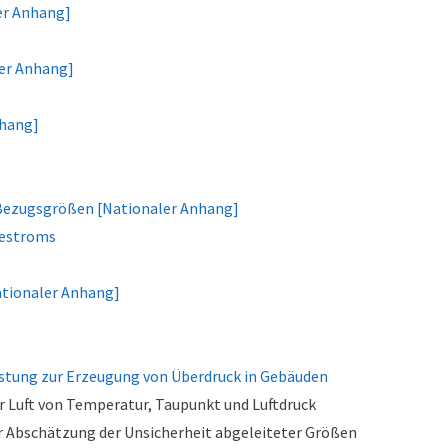
er Anhang]
ler Anhang]
nhang]
ezugsgrößen [Nationaler Anhang]
gestroms
ationaler Anhang]
stung zur Erzeugung von Überdruck in Gebäuden
r Luft von Temperatur, Taupunkt und Luftdruck
 Abschätzung der Unsicherheit abgeleiteter Größen