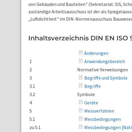
von Gebäuden und Bauteilen" (Sekretariat: SIS, Schw
zuständige Arbeitsausschuss ist der als Spiegelaus
„Luftdichtheit" im DIN-Normenausschuss Bauwese
Inhaltsverzeichnis DIN EN ISO 
Änderungen
1
Anwendungsbereich
2
Normative Verweisungen
3
Begriffe und Symbole
3.1
Begriffe
3.2
Symbole
4
Geräte
5
Messverfahren
5.1
Messbedingungen
zu 5.1
Messbedingungen [Nati