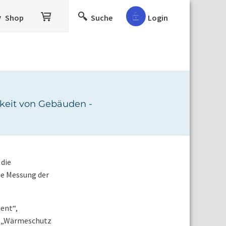
Shop
Suche
Login
keit von Gebäuden -
 die
ie Messung der
ent“,
9 „Wärmeschutz