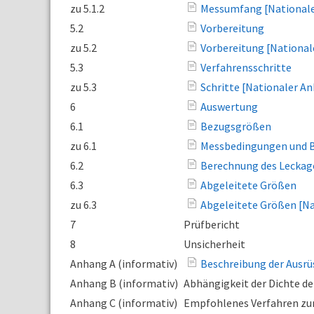
zu 5.1.2
Messumfang [National
5.2
Vorbereitung
zu 5.2
Vorbereitung [Nationa
5.3
Verfahrensschritte
zu 5.3
Schritte [Nationaler A
6
Auswertung
6.1
Bezugsgrößen
zu 6.1
Messbedingungen und B
6.2
Berechnung des Lecka
6.3
Abgeleitete Größen
zu 6.3
Abgeleitete Größen [N
7
Prüfbericht
8
Unsicherheit
Anhang A (informativ)
Beschreibung der Ausrü
Anhang B (informativ)
Abhängigkeit der Dichte de
Anhang C (informativ)
Empfohlenes Verfahren zur