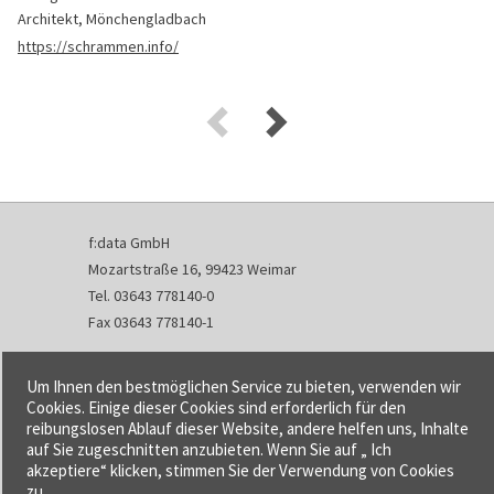
Architekt, Mönchengladbach
https://schrammen.info/
f:data GmbH
Mozartstraße 16, 99423 Weimar
Tel. 03643 778140-0
Fax 03643 778140-1
info@fdata.de
Um Ihnen den bestmöglichen Service zu bieten, verwenden wir
Kontakt
Cookies. Einige dieser Cookies sind erforderlich für den
reibungslosen Ablauf dieser Website, andere helfen uns, Inhalte
Impressum
auf Sie zugeschnitten anzubieten. Wenn Sie auf „ Ich
Datenschutzerklärung
akzeptiere“ klicken, stimmen Sie der Verwendung von Cookies
Urheberrecht und Haftung
zu.