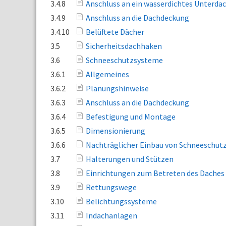
3.4.8
Anschluss an ein wasserdichtes Unterda
3.4.9
Anschluss an die Dachdeckung
3.4.10
Belüftete Dächer
3.5
Sicherheitsdachhaken
3.6
Schneeschutzsysteme
3.6.1
Allgemeines
3.6.2
Planungshinweise
3.6.3
Anschluss an die Dachdeckung
3.6.4
Befestigung und Montage
3.6.5
Dimensionierung
3.6.6
Nachträglicher Einbau von Schneeschu
3.7
Halterungen und Stützen
3.8
Einrichtungen zum Betreten des Daches
3.9
Rettungswege
3.10
Belichtungssysteme
3.11
Indachanlagen