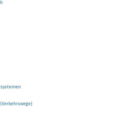
ch
tzsystemen
 (Verkehrswege)