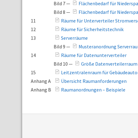
Bild 7 —
Flächenbedarf für Niederspa
Bild 8 —
Flächenbedarf für Niedersp
11
Räume für Unterverteiler Stromver
12
Räume für Sicherheitstechnik
13
Serverräume
Bild 9 —
Musteranordnung Serverra
14
Räume für Datenunterverteiler
Bild 10 —
Größe Datenverteilerraum
15
Leitzentralenraum für Gebäudeaut
Anhang A
Übersicht Raumanforderungen
Anhang B
Raumanordnungen – Beispiele