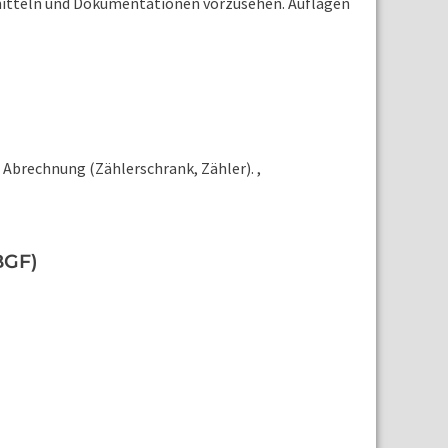
smitteln und Dokumentationen vorzusehen. Auflagen
Abrechnung (Zählerschrank, Zähler). ,
BGF)