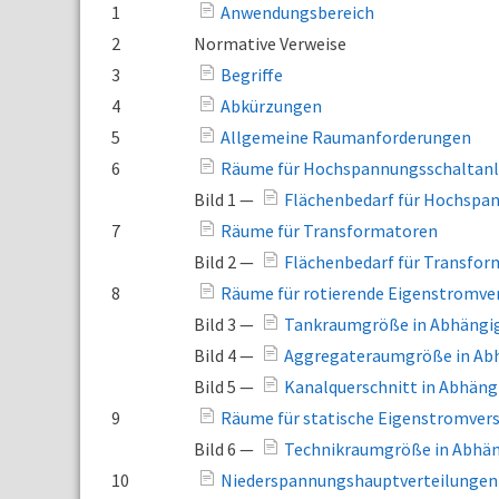
1
Anwendungsbereich
2
Normative Verweise
3
Begriffe
4
Abkürzungen
5
Allgemeine Raumanforderungen
6
Räume für Hochspannungsschaltanla
Bild 1 —
Flächenbedarf für Hochspan
7
Räume für Transformatoren
Bild 2 —
Flächenbedarf für Transfor
8
Räume für rotierende Eigenstromv
Bild 3 —
Tankraumgröße in Abhängig
Bild 4 —
Aggregateraumgröße in Abhä
Bild 5 —
Kanalquerschnitt in Abhäng
9
Räume für statische Eigenstromve
Bild 6 —
Technikraumgröße in Abhäng
10
Niederspannungshauptverteilungen