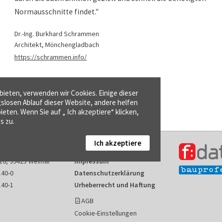
Normausschnitte findet."
Dr.-Ing. Burkhard Schrammen
Architekt, Mönchengladbach
https://schrammen.info/
ieten, verwenden wir Cookies. Einige dieser
gslosen Ablauf dieser Website, andere helfen
ieten. Wenn Sie auf „ Ich akzeptiere“ klicken,
s zu.
Ich akzeptiere
Kontakt
16, 99423 Weimar
Impressum
140-0
Datenschutzerklärung
140-1
Urheberrecht und Haftung
AGB
Cookie-Einstellungen