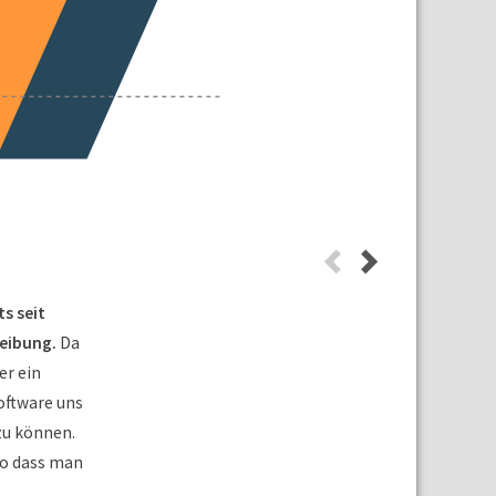
s seit
reibung.
Da
er ein
Software uns
zu können.
 so dass man