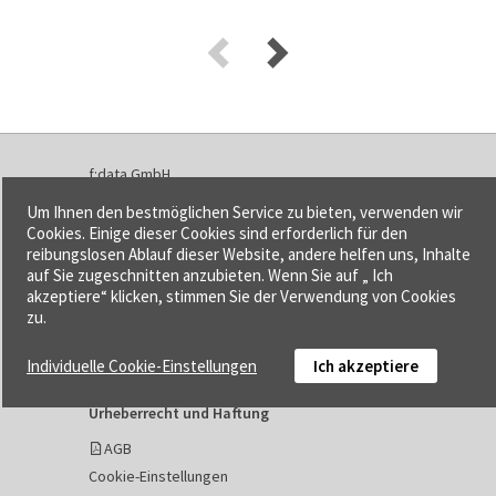
f:data GmbH
Mozartstraße 16, 99423 Weimar
Um Ihnen den bestmöglichen Service zu bieten, verwenden wir
Tel. 03643 778140-0
Cookies. Einige dieser Cookies sind erforderlich für den
reibungslosen Ablauf dieser Website, andere helfen uns, Inhalte
Fax 03643 778140-1
auf Sie zugeschnitten anzubieten. Wenn Sie auf „ Ich
info@fdata.de
akzeptiere“ klicken, stimmen Sie der Verwendung von Cookies
zu.
Kontakt
Impressum
Individuelle Cookie-Einstellungen
Ich akzeptiere
Datenschutzerklärung
Urheberrecht und Haftung
AGB
Cookie-Einstellungen