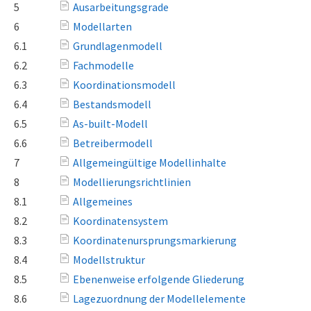
5
Ausarbeitungsgrade
6
Modellarten
6.1
Grundlagenmodell
6.2
Fachmodelle
6.3
Koordinationsmodell
6.4
Bestandsmodell
6.5
As-built-Modell
6.6
Betreibermodell
7
Allgemeingültige Modellinhalte
8
Modellierungsrichtlinien
8.1
Allgemeines
8.2
Koordinatensystem
8.3
Koordinatenursprungsmarkierung
8.4
Modellstruktur
8.5
Ebenenweise erfolgende Gliederung
8.6
Lagezuordnung der Modellelemente