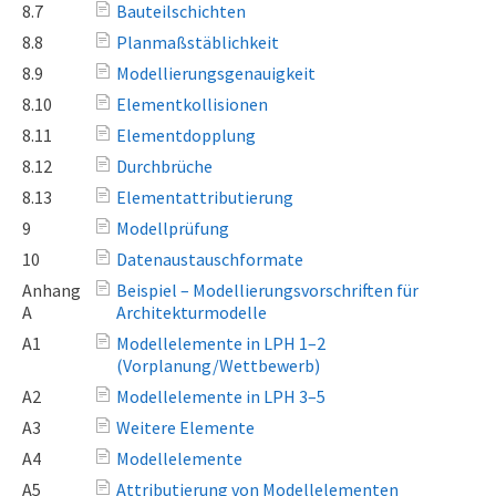
8.7
Bauteilschichten
8.8
Planmaßstäblichkeit
8.9
Modellierungsgenauigkeit
8.10
Elementkollisionen
8.11
Elementdopplung
8.12
Durchbrüche
8.13
Elementattributierung
9
Modellprüfung
10
Datenaustauschformate
Anhang
Beispiel – Modellierungsvorschriften für
A
Architekturmodelle
A1
Modellelemente in LPH 1–2
(Vorplanung/Wettbewerb)
A2
Modellelemente in LPH 3–5
A3
Weitere Elemente
A4
Modellelemente
A5
Attributierung von Modellelementen