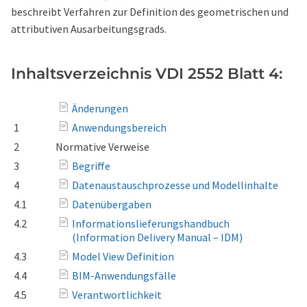
beschreibt Verfahren zur Definition des geometrischen und
attributiven Ausarbeitungsgrads.
Inhaltsverzeichnis VDI 2552 Blatt 4:
Änderungen
1
Anwendungsbereich
2
Normative Verweise
3
Begriffe
4
Datenaustauschprozesse und Modellinhalte
4.1
Datenübergaben
4.2
Informationslieferungshandbuch
(Information Delivery Manual – IDM)
4.3
Model View Definition
4.4
BIM-Anwendungsfälle
4.5
Verantwortlichkeit