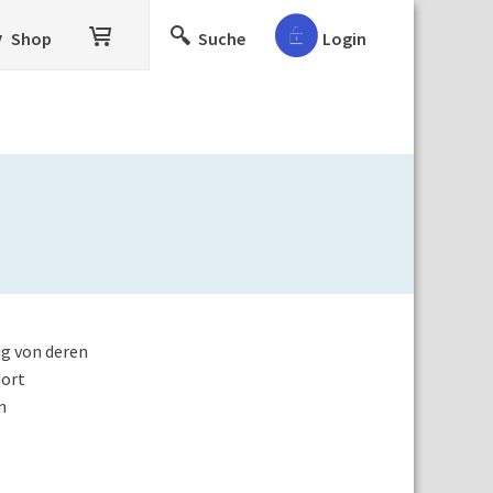
Shop
Suche
Login
ig von deren
dort
n