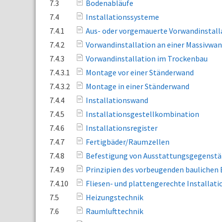
7.3
Bodenabläufe
7.4
Installationssysteme
7.4.1
Aus- oder vorgemauerte Vorwandinstall
7.4.2
Vorwandinstallation an einer Massivwa
7.4.3
Vorwandinstallation im Trockenbau
7.4.3.1
Montage vor einer Ständerwand
7.4.3.2
Montage in einer Ständerwand
7.4.4
Installationswand
7.4.5
Installationsgestellkombination
7.4.6
Installationsregister
7.4.7
Fertigbäder/Raumzellen
7.4.8
Befestigung von Ausstattungsgegenst
7.4.9
Prinzipien des vorbeugenden baulichen
7.4.10
Fliesen- und plattengerechte Installati
7.5
Heizungstechnik
7.6
Raumlufttechnik