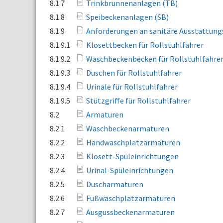
8.1.7
Trinkbrunnenanlagen (TB)
8.1.8
Speibeckenanlagen (SB)
8.1.9
Anforderungen an sanitäre Ausstattung
8.1.9.1
Klosettbecken für Rollstuhlfahrer
8.1.9.2
Waschbeckenbecken für Rollstuhlfahre
8.1.9.3
Duschen für Rollstuhlfahrer
8.1.9.4
Urinale für Rollstuhlfahrer
8.1.9.5
Stützgriffe für Rollstuhlfahrer
8.2
Armaturen
8.2.1
Waschbeckenarmaturen
8.2.2
Handwaschplatzarmaturen
8.2.3
Klosett-Spüleinrichtungen
8.2.4
Urinal-Spüleinrichtungen
8.2.5
Duscharmaturen
8.2.6
Fußwaschplatzarmaturen
8.2.7
Ausgussbeckenarmaturen