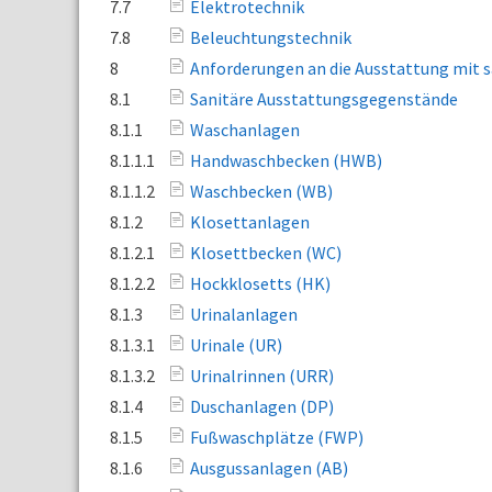
7.7
Elektrotechnik
7.8
Beleuchtungstechnik
8
Anforderungen an die Ausstattung mit
8.1
Sanitäre Ausstattungsgegenstände
8.1.1
Waschanlagen
8.1.1.1
Handwaschbecken (HWB)
8.1.1.2
Waschbecken (WB)
8.1.2
Klosettanlagen
8.1.2.1
Klosettbecken (WC)
8.1.2.2
Hockklosetts (HK)
8.1.3
Urinalanlagen
8.1.3.1
Urinale (UR)
8.1.3.2
Urinalrinnen (URR)
8.1.4
Duschanlagen (DP)
8.1.5
Fußwaschplätze (FWP)
8.1.6
Ausgussanlagen (AB)