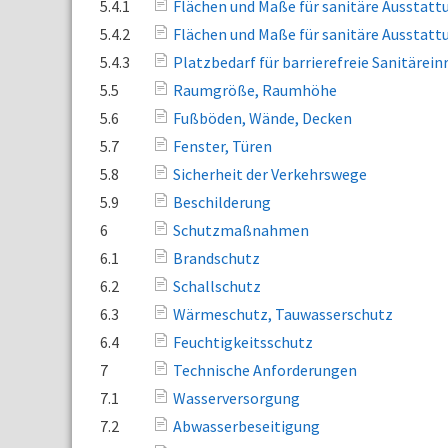
5.4.1
Flächen und Maße für sanitäre Ausstat
5.4.2
Flächen und Maße für sanitäre Ausstat
5.4.3
Platzbedarf für barrierefreie Sanitärei
5.5
Raumgröße, Raumhöhe
5.6
Fußböden, Wände, Decken
5.7
Fenster, Türen
5.8
Sicherheit der Verkehrswege
5.9
Beschilderung
6
Schutzmaßnahmen
6.1
Brandschutz
6.2
Schallschutz
6.3
Wärmeschutz, Tauwasserschutz
6.4
Feuchtigkeitsschutz
7
Technische Anforderungen
7.1
Wasserversorgung
7.2
Abwasserbeseitigung