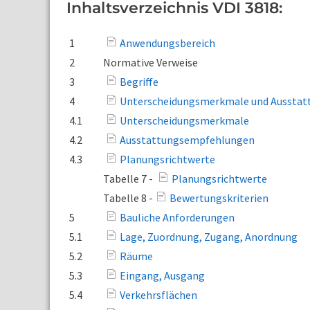
Inhaltsverzeichnis VDI 3818:
1
Anwendungsbereich
2
Normative Verweise
3
Begriffe
4
Unterscheidungsmerkmale und Aussta
4.1
Unterscheidungsmerkmale
4.2
Ausstattungsempfehlungen
4.3
Planungsrichtwerte
Tabelle 7 -
Planungsrichtwerte
Tabelle 8 -
Bewertungskriterien
5
Bauliche Anforderungen
5.1
Lage, Zuordnung, Zugang, Anordnung
5.2
Räume
5.3
Eingang, Ausgang
5.4
Verkehrsflächen