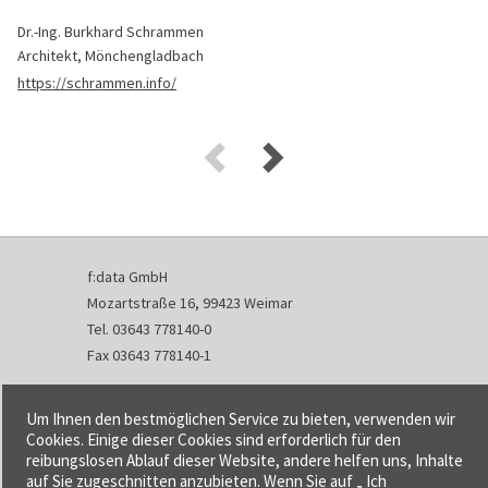
Dr.-Ing. Burkhard Schrammen
Architekt, Mönchengladbach
https://schrammen.info/
f:data GmbH
Mozartstraße 16, 99423 Weimar
Tel. 03643 778140-0
Fax 03643 778140-1
info@fdata.de
Um Ihnen den bestmöglichen Service zu bieten, verwenden wir
Kontakt
Cookies. Einige dieser Cookies sind erforderlich für den
reibungslosen Ablauf dieser Website, andere helfen uns, Inhalte
Impressum
auf Sie zugeschnitten anzubieten. Wenn Sie auf „ Ich
Datenschutzerklärung