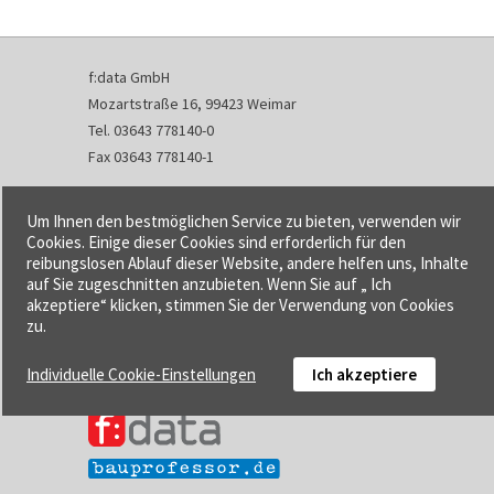
f:data GmbH
Mozartstraße 16, 99423 Weimar
Tel. 03643 778140-0
Fax 03643 778140-1
info@fdata.de
Um Ihnen den bestmöglichen Service zu bieten, verwenden wir
Kontakt
Cookies. Einige dieser Cookies sind erforderlich für den
reibungslosen Ablauf dieser Website, andere helfen uns, Inhalte
Impressum
auf Sie zugeschnitten anzubieten. Wenn Sie auf „ Ich
Datenschutzerklärung
akzeptiere“ klicken, stimmen Sie der Verwendung von Cookies
Urheberrecht und Haftung
zu.
AGB
Individuelle Cookie-Einstellungen
Ich akzeptiere
Cookie-Einstellungen