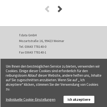
f:data GmbH
Mozartstraße 16, 99423 Weimar
Tel. 03643 778140-0
Fax 03643 778140-1
info@fdata.de
Um Ihnen den bestmöglichen Service zu bieten, verwenden wir
Kontakt
Cookies. Einige dieser Cookies sind erforderlich für den
reibungslosen Ablauf dieser Website, andere helfen uns, Inhalte
Impressum
auf Sie zugeschnitten anzubieten. Wenn Sie auf „ Ich
Datenschutzerklärung
akzeptiere“ klicken, stimmen Sie der Verwendung von Cookies
Urheberrecht und Haftung
zu.
AGB
Individuelle Cookie-Einstellungen
Ich akzeptiere
Cookie-Einstellungen