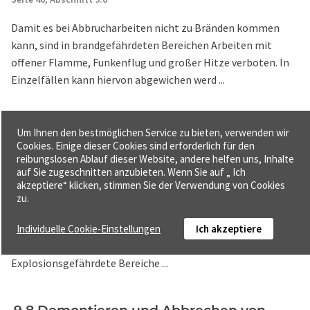
Damit es bei Abbrucharbeiten nicht zu Bränden kommen
kann, sind in brandgefährdeten Bereichen Arbeiten mit
offener Flamme, Funkenflug und großer Hitze verboten. In
Einzelfällen kann hiervon abgewichen werd ...
9.7 Arbeiten in explosionsgefährdeten
Um Ihnen den bestmöglichen Service zu bieten, verwenden wir
Bereichen - Abbrucharbeiten
Cookies. Einige dieser Cookies sind erforderlich für den
reibungslosen Ablauf dieser Website, andere helfen uns, Inhalte
Seite 46 f.,
Abschnitt 9.7
auf Sie zugeschnitten anzubieten. Wenn Sie auf „ Ich
akzeptiere“ klicken, stimmen Sie der Verwendung von Cookies
In explosionsfähigen Atmosphären sind Zündquellen sicher
zu.
auszuschließen. Eine explosionsfähige Atmosphäre kann
durch brennbare Gase oder feinkörnige Stäube erzeugt
Individuelle Cookie-Einstellungen
Ich akzeptiere
werden (siehe TRBS 2152, TRGS 720, TRGS 721, VDI 2263).
Explosionsgefährdete Bereiche ...