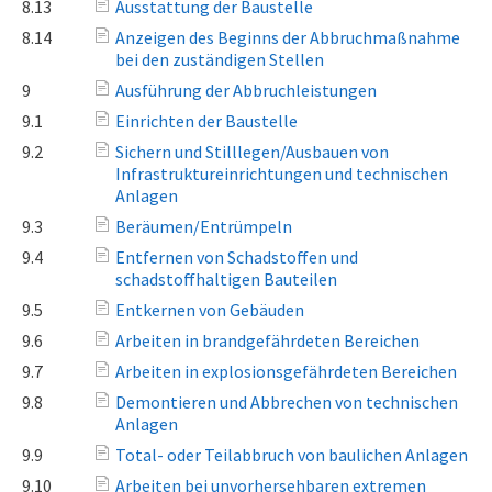
8.13
Ausstattung der Baustelle
8.14
Anzeigen des Beginns der Abbruchmaßnahme
bei den zuständigen Stellen
9
Ausführung der Abbruchleistungen
9.1
Einrichten der Baustelle
9.2
Sichern und Stilllegen/Ausbauen von
Infrastruktureinrichtungen und technischen
Anlagen
9.3
Beräumen/Entrümpeln
9.4
Entfernen von Schadstoffen und
schadstoffhaltigen Bauteilen
9.5
Entkernen von Gebäuden
9.6
Arbeiten in brandgefährdeten Bereichen
9.7
Arbeiten in explosionsgefährdeten Bereichen
9.8
Demontieren und Abbrechen von technischen
Anlagen
9.9
Total- oder Teilabbruch von baulichen Anlagen
9.10
Arbeiten bei unvorhersehbaren extremen