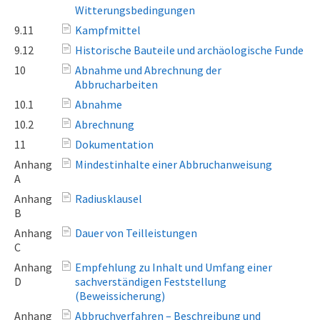
Witterungsbedingungen
9.11
Kampfmittel
9.12
Historische Bauteile und archäologische Funde
10
Abnahme und Abrechnung der
Abbrucharbeiten
10.1
Abnahme
10.2
Abrechnung
11
Dokumentation
Anhang
Mindestinhalte einer Abbruchanweisung
A
Anhang
Radiusklausel
B
Anhang
Dauer von Teilleistungen
C
Anhang
Empfehlung zu Inhalt und Umfang einer
D
sachverständigen Feststellung
(Beweissicherung)
Anhang
Abbruchverfahren – Beschreibung und