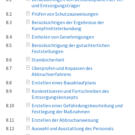
und Entsorgungsträger
8.2
Prüfen von Schutzausweisungen
8.3
Berücksichtigen der Ergebnisse der
Kampfmittelerkundung
8.4
Einholen von Genehmigungen
8.5
Berücksichtigung der gutachterlichen
Feststellungen
8.6
Standsicherheit
8.7
Überprüfen und Anpassen des
Abbruchverfahrens
8.8
Erstellen eines Bauablaufplans
8.9
Konkretisieren und Fortschreiben des
Entsorgungskonzepts
8.10
Erstellen einer Gefährdungsbeurteilung und
Festlegung der Maßnahmen
8.11
Erstellen der Abbruchanweisung
8.12
Auswahl und Ausstattung des Personals