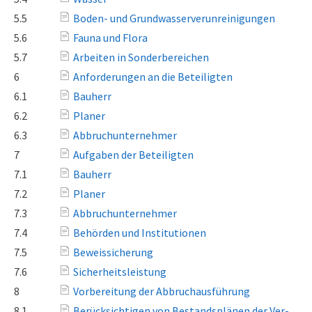
5.5
Boden- und Grundwasserverunreinigungen
5.6
Fauna und Flora
5.7
Arbeiten in Sonderbereichen
6
Anforderungen an die Beteiligten
6.1
Bauherr
6.2
Planer
6.3
Abbruchunternehmer
7
Aufgaben der Beteiligten
7.1
Bauherr
7.2
Planer
7.3
Abbruchunternehmer
7.4
Behörden und Institutionen
7.5
Beweissicherung
7.6
Sicherheitsleistung
8
Vorbereitung der Abbruchausführung
8.1
Berücksichtigen von Bestandsplänen der Ver-