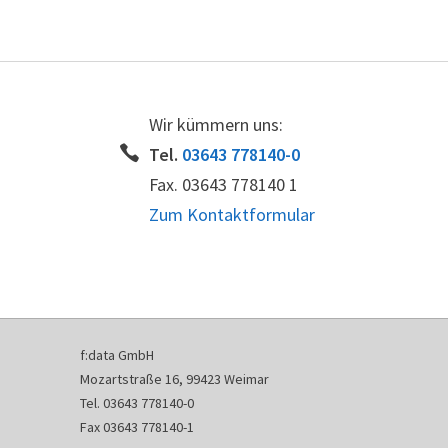
Wir kümmern uns:
Tel.
03643 778140-0
Fax. 03643 778140 1
Zum Kontaktformular
f:data GmbH
Mozartstraße 16, 99423 Weimar
Tel. 03643 778140-0
Fax 03643 778140-1