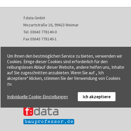
f:data GmbH
Mozartstraße 16, 99423 Weimar
Tel. 03643 778140-0
Fax 03643 778140-1
info@fdata.de
Um Ihnen den bestmöglichen Service zu bieten, verwenden wir
Kontakt
Cookies. Einige dieser Cookies sind erforderlich für den
reibungslosen Ablauf dieser Website, andere helfen uns, Inhalte
Impressum
auf Sie zugeschnitten anzubieten. Wenn Sie auf „ Ich
Datenschutzerklärung
akzeptiere“ klicken, stimmen Sie der Verwendung von Cookies
Urheberrecht und Haftung
zu.
AGB
Individuelle Cookie-Einstellungen
Ich akzeptiere
Cookie-Einstellungen