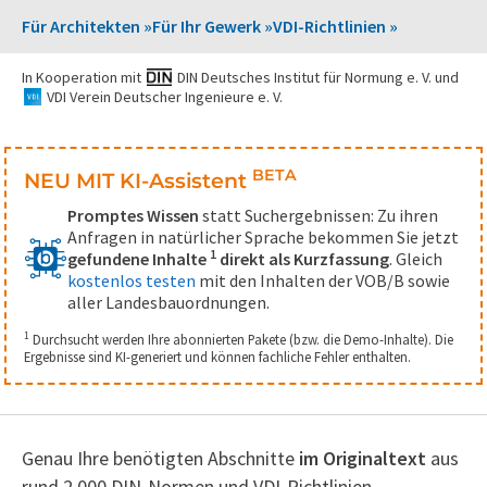
Für Architekten »
Für Ihr Gewerk »
VDI-Richtlinien »
In Kooperation mit
DIN Deutsches Institut für Normung e. V.
und
VDI Verein Deutscher Ingenieure e. V.
BETA
NEU MIT KI-Assistent
Promptes Wissen
statt Suchergebnissen: Zu ihren
Anfragen in natürlicher Sprache bekommen Sie jetzt
1
gefundene Inhalte
direkt als Kurzfassung
. Gleich
kostenlos testen
mit den Inhalten der VOB/B sowie
aller Landesbauordnungen.
1
Durchsucht werden Ihre abonnierten Pakete (bzw. die Demo-Inhalte). Die
Ergebnisse sind KI-generiert und können fachliche Fehler enthalten.
Genau Ihre benötigten Abschnitte
im Originaltext
aus
rund 2.000 DIN-Normen und VDI-Richtlinien.