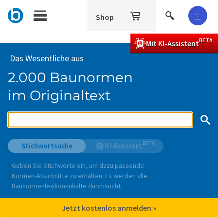
Shop
BETA
Mit KI-Assistent
Das Wesentliche aus
2.000 Baunormen
im Originaltext
BETA
Stichwortsuche
KI-Assistent
Geben Sie Stichworte ein, um dazu passende
Normen-Abschnitte zu erhalten. Es werden alle
Baunormenlexikon-Inhalte durchsucht.
Jetzt kostenlos anmelden »