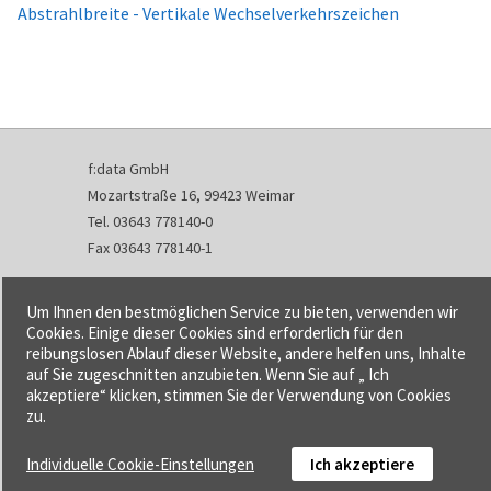
Abstrahlbreite - Vertikale Wechselverkehrszeichen
f:data GmbH
Mozartstraße 16, 99423 Weimar
Tel. 03643 778140-0
Fax 03643 778140-1
info@fdata.de
Um Ihnen den bestmöglichen Service zu bieten, verwenden wir
Kontakt
Cookies. Einige dieser Cookies sind erforderlich für den
reibungslosen Ablauf dieser Website, andere helfen uns, Inhalte
Impressum
auf Sie zugeschnitten anzubieten. Wenn Sie auf „ Ich
Datenschutzerklärung
akzeptiere“ klicken, stimmen Sie der Verwendung von Cookies
Urheberrecht und Haftung
zu.
AGB
Individuelle Cookie-Einstellungen
Ich akzeptiere
Cookie-Einstellungen