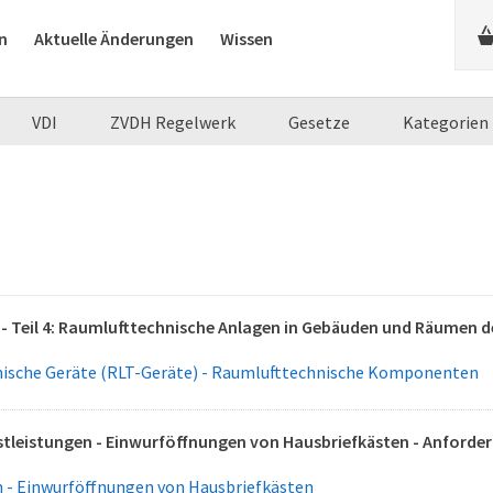
n
Aktuelle Änderungen
Wissen
VDI
ZVDH Regelwerk
Gesetze
Kategorien
- Teil 4: Raumlufttechnische Anlagen in Gebäuden und Räumen 
ische Geräte (RLT-Geräte) - Raumlufttechnische Komponenten
stleistungen - Einwurföffnungen von Hausbriefkästen - Anford
 - Einwurföffnungen von Hausbriefkästen