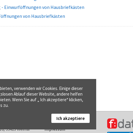
g - Einwurföffnungen von Hausbriefkästen
föffnungen von Hausbriefkästen
ieten, verwenden wir Cookies. Einige dieser
gslosen Ablauf dieser Website, andere helfen
ieten. Wenn Sie auf „ Ich akzeptiere“ klicken,
s zu.
Ich akzeptiere
Kontakt
16, 99423 Weimar
Impressum