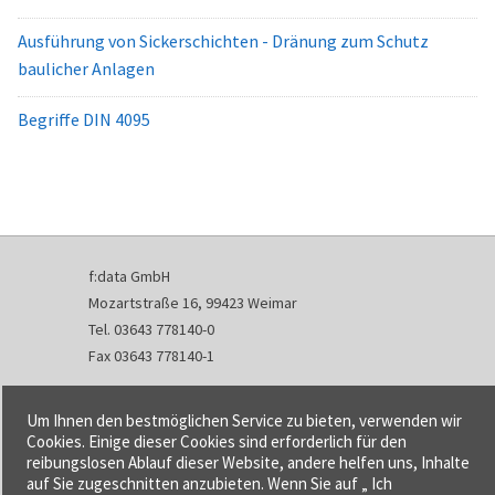
Ausführung von Sickerschichten - Dränung zum Schutz
baulicher Anlagen
Begriffe DIN 4095
f:data GmbH
Mozartstraße 16, 99423 Weimar
Tel. 03643 778140-0
Fax 03643 778140-1
info@fdata.de
Um Ihnen den bestmöglichen Service zu bieten, verwenden wir
Kontakt
Cookies. Einige dieser Cookies sind erforderlich für den
reibungslosen Ablauf dieser Website, andere helfen uns, Inhalte
Impressum
auf Sie zugeschnitten anzubieten. Wenn Sie auf „ Ich
Datenschutzerklärung