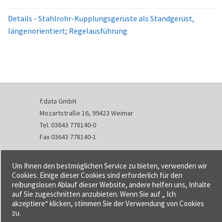
Details - Stahlrohr-Kupplungsgerüste als Standgerüst,
längenorientiert; Regelausführung
f:data GmbH
Mozartstraße 16, 99423 Weimar
Tel. 03643 778140-0
Fax 03643 778140-1
info@fdata.de
Um Ihnen den bestmöglichen Service zu bieten, verwenden wir
Kontakt
Cookies. Einige dieser Cookies sind erforderlich für den
reibungslosen Ablauf dieser Website, andere helfen uns, Inhalte
Impressum
auf Sie zugeschnitten anzubieten. Wenn Sie auf „ Ich
Datenschutzerklärung
akzeptiere“ klicken, stimmen Sie der Verwendung von Cookies
Urheberrecht und Haftung
zu.