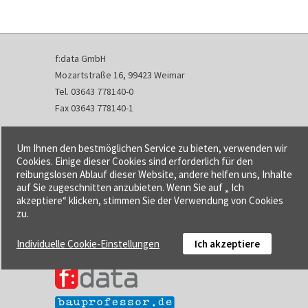
f:data GmbH
Mozartstraße 16, 99423 Weimar
Tel. 03643 778140-0
Fax 03643 778140-1
info@fdata.de
Um Ihnen den bestmöglichen Service zu bieten, verwenden wir
Kontakt
Cookies. Einige dieser Cookies sind erforderlich für den
reibungslosen Ablauf dieser Website, andere helfen uns, Inhalte
Impressum
auf Sie zugeschnitten anzubieten. Wenn Sie auf „ Ich
Datenschutzerklärung
akzeptiere“ klicken, stimmen Sie der Verwendung von Cookies
Urheberrecht und Haftung
zu.
AGB
Individuelle Cookie-Einstellungen
Ich akzeptiere
Cookie-Einstellungen