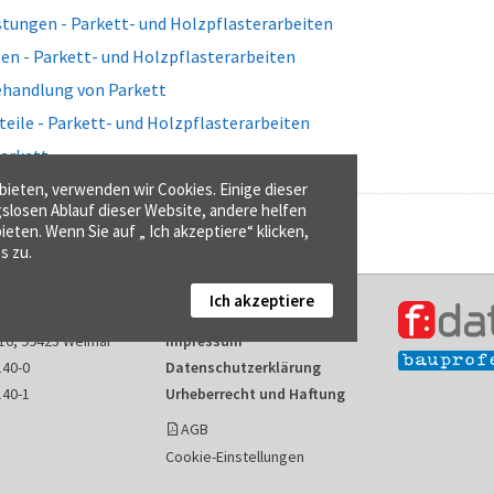
tungen - Parkett- und Holzpflasterarbeiten
en - Parkett- und Holzpflasterarbeiten
handlung von Parkett
teile - Parkett- und Holzpflasterarbeiten
Parkett
ieten, verwenden wir Cookies. Einige dieser
gslosen Ablauf dieser Website, andere helfen
ieten. Wenn Sie auf „ Ich akzeptiere“ klicken,
s zu.
Ich akzeptiere
Kontakt
16, 99423 Weimar
Impressum
140-0
Datenschutzerklärung
140-1
Urheberrecht und Haftung
AGB
Cookie-Einstellungen