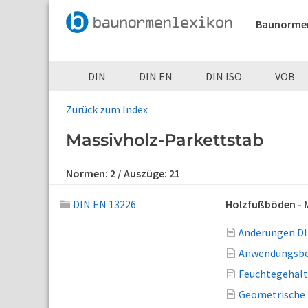
Baunorme
DIN
DIN EN
DIN ISO
VOB
Zurück zum Index
Massivholz-Parkettstab
Normen:
2
/ Auszüge:
21
DIN EN 13226
Holzfußböden - 
Änderungen DI
Anwendungsber
Feuchtegehalt
Geometrische 