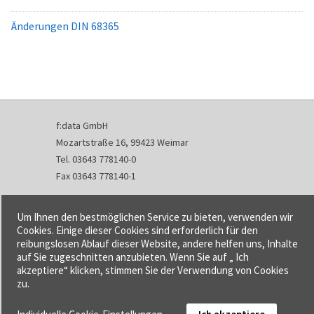
Änderungen DIN 68365
f:data GmbH
Mozartstraße 16, 99423 Weimar
Tel. 03643 778140-0
Fax 03643 778140-1
info@fdata.de
Um Ihnen den bestmöglichen Service zu bieten, verwenden wir
Kontakt
Cookies. Einige dieser Cookies sind erforderlich für den
reibungslosen Ablauf dieser Website, andere helfen uns, Inhalte
Impressum
auf Sie zugeschnitten anzubieten. Wenn Sie auf „ Ich
Datenschutzerklärung
akzeptiere“ klicken, stimmen Sie der Verwendung von Cookies
Urheberrecht und Haftung
zu.
AGB