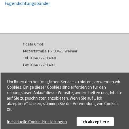
Fugendichtungsbänder
f:data GmbH
Mozartstraße 16, 99423 Weimar
Tel. 03643 778140-0
Fax 03643 778140-1
info@fdata.de
Um Ihnen den bestmöglichen Service zu bieten, verwenden wir
Kontakt
Cookies. Einige dieser Cookies sind erforderlich für den
reibungslosen Ablauf dieser Website, andere helfen uns, Inhalte
Impressum
auf Sie zugeschnitten anzubieten. Wenn Sie auf „ Ich
Datenschutzerklärung
akzeptiere“ klicken, stimmen Sie der Verwendung von Cookies
Urheberrecht und Haftung
zu.
AGB
Individuelle Cookie-Einstellungen
Ich akzeptiere
Cookie-Einstellungen