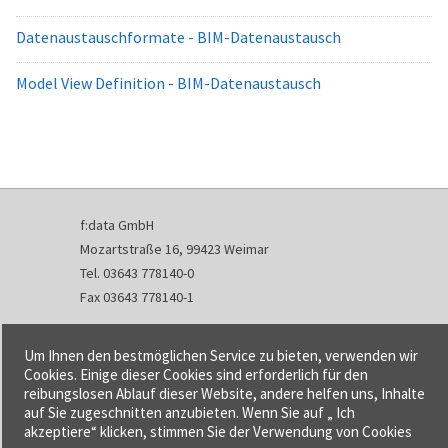
Datenaustauschformate - BIM-Datenaustausch
Model View Definition - BIM-Datenaustausch
f:data GmbH
Mozartstraße 16, 99423 Weimar
Tel. 03643 778140-0
Fax 03643 778140-1
info@fdata.de
Um Ihnen den bestmöglichen Service zu bieten, verwenden wir
Kontakt
Cookies. Einige dieser Cookies sind erforderlich für den
reibungslosen Ablauf dieser Website, andere helfen uns, Inhalte
Impressum
auf Sie zugeschnitten anzubieten. Wenn Sie auf „ Ich
Datenschutzerklärung
akzeptiere“ klicken, stimmen Sie der Verwendung von Cookies
Urheberrecht und Haftung