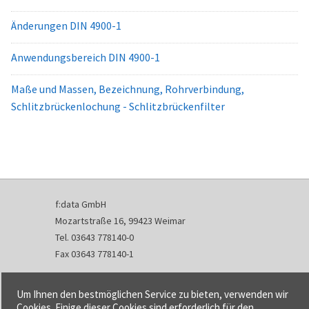
Änderungen DIN 4900-1
Anwendungsbereich DIN 4900-1
Maße und Massen, Bezeichnung, Rohrverbindung,
Schlitzbrückenlochung - Schlitzbrückenfilter
f:data GmbH
Mozartstraße 16, 99423 Weimar
Tel. 03643 778140-0
Fax 03643 778140-1
info@fdata.de
Um Ihnen den bestmöglichen Service zu bieten, verwenden wir
Kontakt
Cookies. Einige dieser Cookies sind erforderlich für den