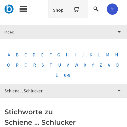
Shop
Index
A
B
C
D
E
F
G
H
I
J
K
L
M
N
O
P
Q
R
S
T
U
V
W
X
Y
Z
Ä
Ö
Ü
0-9
Schiene ... Schlucker
Stichworte zu
Schiene ... Schlucker