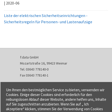
| 2020-06
Liste der elektrischen Sicherheitseinrichtungen -
Sicherheitsregeln für Personen- und Lastenaufzüge
f:data GmbH
Mozartstraße 16, 99423 Weimar
Tel. 03643 778140-0
Fax 03643 778140-1
info@fdata.de
Um Ihnen den bestmöglichen Service zu bieten, verwenden wir
Kontakt
Cookies. Einige dieser Cookies sind erforderlich für den
reibungslosen Ablauf dieser Website, andere helfen uns, Inhalte
Impressum
auf Sie zugeschnitten anzubieten. Wenn Sie auf „ Ich
Datenschutzerklärung
akzeptiere“ klicken, stimmen Sie der Verwendung von Cookies
Urheberrecht und Haftung