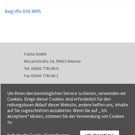
Begriffe DIN 4095
f:data GmbH
Mozartstraße 16, 99423 Weimar
Tel. 03643 778140-0
Fax 03643 778140-1
info@fdata.de
Um Ihnen den bestmöglichen Service zu bieten, verwenden wir
Kontakt
Cookies. Einige dieser Cookies sind erforderlich für den
reibungslosen Ablauf dieser Website, andere helfen uns, Inhalte
Impressum
auf Sie zugeschnitten anzubieten. Wenn Sie auf „ Ich
Datenschutzerklärung
akzeptiere“ klicken, stimmen Sie der Verwendung von Cookies
Urheberrecht und Haftung
zu.
AGB