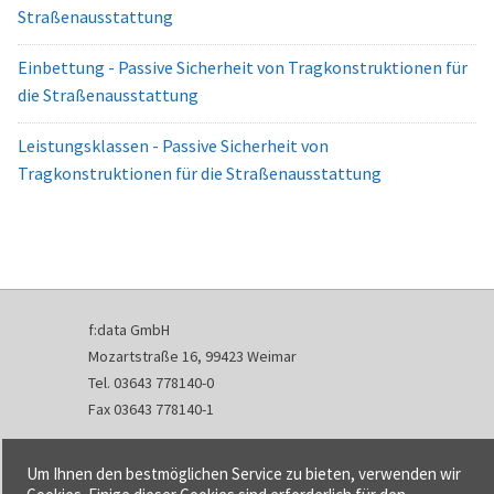
Straßenausstattung
Einbettung - Passive Sicherheit von Tragkonstruktionen für
die Straßenausstattung
Leistungsklassen - Passive Sicherheit von
Tragkonstruktionen für die Straßenausstattung
f:data GmbH
Mozartstraße 16, 99423 Weimar
Tel. 03643 778140-0
Fax 03643 778140-1
info@fdata.de
Um Ihnen den bestmöglichen Service zu bieten, verwenden wir
Kontakt