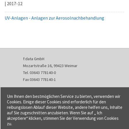
| 2017-12
UV-Anlagen - Anlagen zur Aerosolnachbehandlung
f:data GmbH
Mozartstraße 16, 99423 Weimar
Tel. 03643 778140-0
Fax 03643 778140-1
info@fdata.de
Um Ihnen den bestmöglichen Service zu bieten, verwenden wir
Kontakt
Cookies. Einige dieser Cookies sind erforderlich für den
reibungslosen Ablauf dieser Website, andere helfen uns, Inhalte
Impressum
auf Sie zugeschnitten anzubieten. Wenn Sie auf „ Ich
Datenschutzerklärung
akzeptiere“ klicken, stimmen Sie der Verwendung von Cookies
Urheberrecht und Haftung
zu.