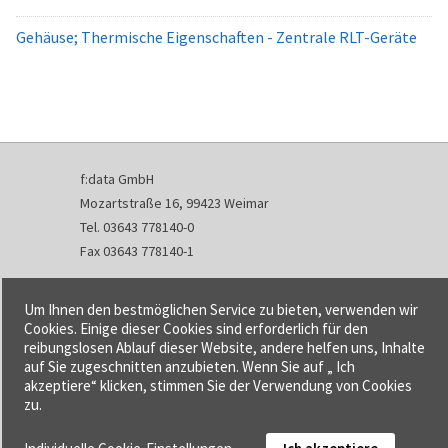
Gehäuse; Thermische Eigenschaften - Zentrale RLT-Geräte
f:data GmbH
Mozartstraße 16, 99423 Weimar
Tel. 03643 778140-0
Fax 03643 778140-1
info@fdata.de
Um Ihnen den bestmöglichen Service zu bieten, verwenden wir
Kontakt
Cookies. Einige dieser Cookies sind erforderlich für den
reibungslosen Ablauf dieser Website, andere helfen uns, Inhalte
Impressum
auf Sie zugeschnitten anzubieten. Wenn Sie auf „ Ich
Datenschutzerklärung
akzeptiere“ klicken, stimmen Sie der Verwendung von Cookies
Urheberrecht und Haftung
zu.
AGB