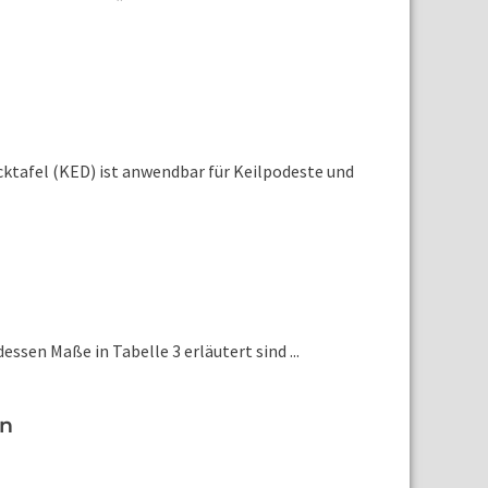
n
cktafel (KED) ist anwendbar für Keilpodeste und
ssen Maße in Tabelle 3 erläutert sind ...
en