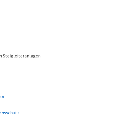
n Steigleiteranlagen
ion
ionsschutz