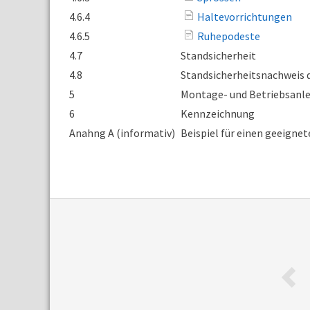
4.6.4
Haltevorrichtungen
4.6.5
Ruhepodeste
4.7
Standsicherheit
4.8
Standsicherheitsnachweis d
5
Montage- und Betriebsanl
6
Kennzeichnung
Anahng A
(informativ)
Beispiel für einen geeigne