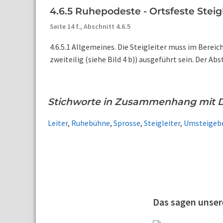
4.6.5 Ruhepodeste - Ortsfeste Steig
Seite 14 f.,
Abschnitt 4.6.5
4.6.5.1 Allgemeines. Die Steigleiter muss im Berei
zweiteilig (siehe Bild 4 b)) ausgeführt sein. Der Ab
Stichworte in Zusammenhang mit D
Leiter
,
Ruhebühne
,
Sprosse
,
Steigleiter
,
Umsteigebe
Das sagen unse