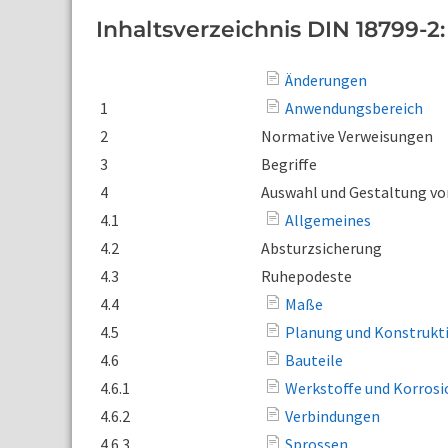
Inhaltsverzeichnis DIN 18799-2:
Änderungen
1
Anwendungsbereich
2
Normative Verweisungen
3
Begriffe
4
Auswahl und Gestaltung vo
4.1
Allgemeines
4.2
Absturzsicherung
4.3
Ruhepodeste
4.4
Maße
4.5
Planung und Konstrukt
4.6
Bauteile
4.6.1
Werkstoffe und Korros
4.6.2
Verbindungen
4.6.3
Sprossen