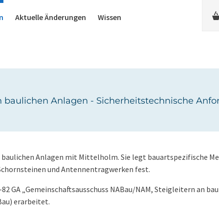
n
Aktuelle Änderungen
Wissen
an baulichen Anlagen - Sicherheitstechnische Anfo
n baulichen Anlagen mit Mittelholm. Sie legt bauartspezifische 
 Schornsteinen und Antennentragwerken fest.
-82 GA „Gemeinschaftsausschuss NABau/NAM, Steigleitern an bau
u) erarbeitet.